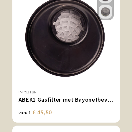
P-P921BR
ABEK1 Gasfilter met Bayonetbevestiging (pk6)
€ 45,50
vanaf