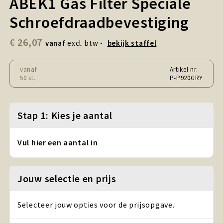
ABEK1 Gas Filter Speciale
Snoepgoed en Koek
Schroefdraadbevestiging
Sport, Spel en Speelgoed
€ 26,07
vanaf
excl. btw -
bekijk staffel
Strand en Zomer
vanaf
Artikel nr.
Technologie
50 st.
P-P920GRY
Tassen
Stap 1: Kies je aantal
Textiel, Kleding en Caps
Vul hier een aantal in
Wijngeschenken
Jouw selectie en prijs
Selecteer jouw opties voor de prijsopgave.