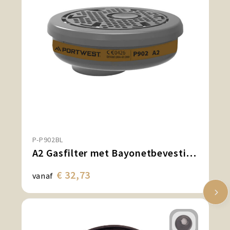
P-P902BL
A2 Gasfilter met Bayonetbevestiging (pk6)
€ 32,73
vanaf