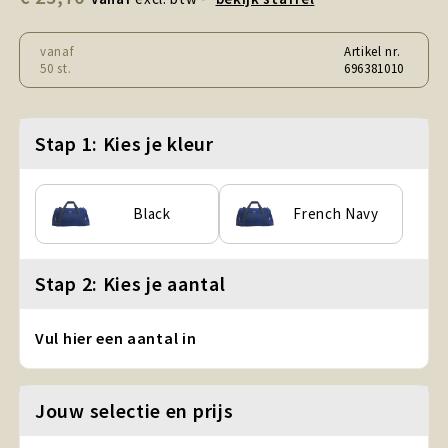
Snoepgoed en Koek
vanaf
Artikel nr.
Sport, Spel en Speelgoed
50 st.
696381010
Strand en Zomer
Stap 1: Kies je kleur
Technologie
Tassen
Black
French Navy
Textiel, Kleding en Caps
Stap 2: Kies je aantal
Wijngeschenken
Vul hier een aantal in
Jouw selectie en prijs