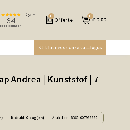
0
0
€ 0,00
Offerte
Klik hier voor onze catalogus
 Andrea | Kunststof | 7-
n)
Bedrukt:
0 dag(en)
Artikel nr.
8369-007999999