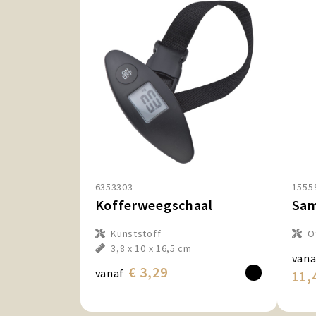
6353303
1555
Kofferweegschaal
Kunststoff
O
3,8 x 10 x 16,5 cm
vana
€ 3,29
vanaf
11,