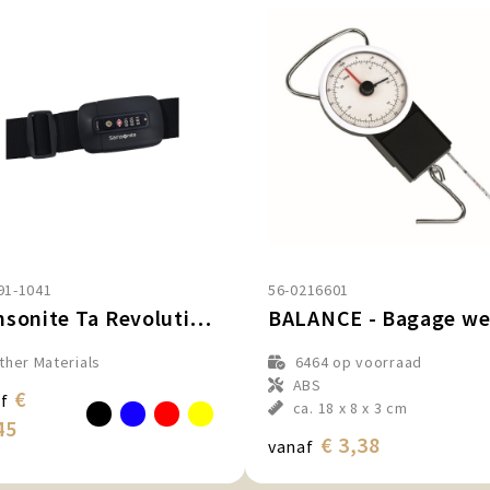
91-1041
56-0216601
Samsonite Ta Revolution Luggage Strap/ Lock
ther Materials
6464
op voorraad
ABS
€
f
ca. 18 x 8 x 3 cm
45
€ 3,38
vanaf