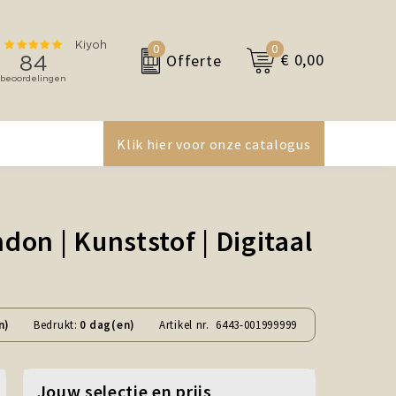
0
0
€ 0,00
Offerte
Klik hier voor onze catalogus
n | Kunststof | Digitaal
n)
Bedrukt:
0 dag(en)
Artikel nr.
6443-001999999
Jouw selectie en prijs