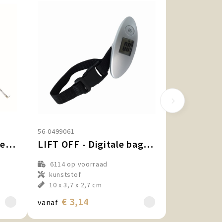
56-0499061
BALANCE - Bagage weegschaal
LIFT OFF - Digitale bagageweegschaal
6114
op voorraad
kunststof
10 x 3,7 x 2,7 cm
€ 3,14
vanaf