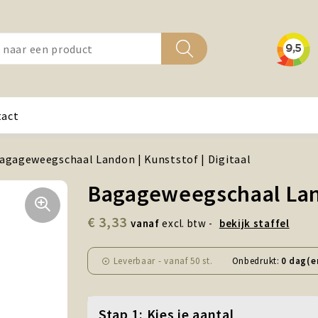
tact
agageweegschaal Landon | Kunststof | Digitaal
Bagageweegschaal Lando
€ 3,33
vanaf
excl. btw -
bekijk staffel
Leverbaar
-
vanaf
50 st.
Onbedrukt:
0 dag(e
Stap 1: Kies je aantal