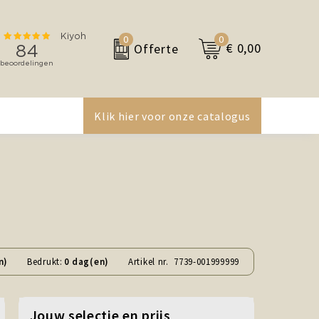
0
0
€ 0,00
Offerte
Klik hier voor onze catalogus
n)
Bedrukt:
0 dag(en)
Artikel nr.
7739-001999999
Jouw selectie en prijs