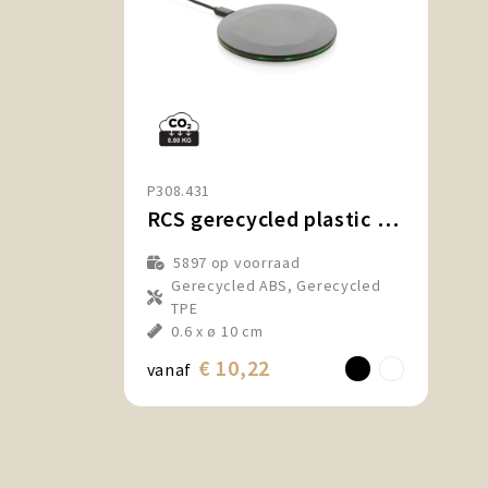
P308.431
RCS gerecycled plastic 15W draadloze snellader
5897
op voorraad
Gerecycled ABS, Gerecycled
TPE
0.6 x ø 10 cm
€ 10,22
vanaf