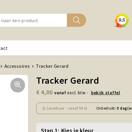
tact
Accessoires
Tracker Gerard
Tracker Gerard
€ 4,00
vanaf
excl. btw -
bekijk staffel
Leverbaar
-
vanaf
50 st.
Onbedrukt:
0 dag(e
Stap 1: Kies je kleur