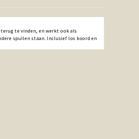
terug te vinden, en werkt ook als
dere spullen staan. Inclusief los koord en