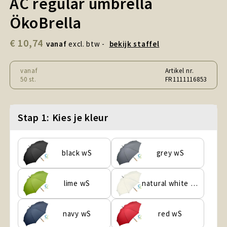
AC regular umbrella
Snoepgoed en Koek
ÖkoBrella
Sport, Spel en Speelgoed
€ 10,74
vanaf
excl. btw -
bekijk staffel
Strand en Zomer
vanaf
Artikel nr.
Technologie
50 st.
FR1111116853
Tassen
Stap 1: Kies je kleur
Textiel, Kleding en Caps
black wS
grey wS
Wijngeschenken
lime wS
natural white wS
navy wS
red wS