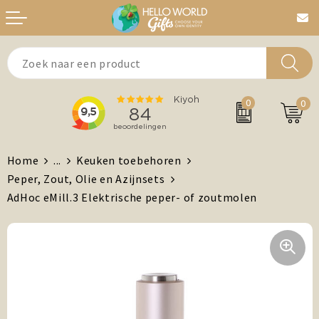
Aanstekers
Bedankt
0
0
Agenda's + Kalenders
Beurzen & Events
Auto en Fiets
Chocolade
Home
...
Keuken toebehoren
Peper, Zout, Olie en Azijnsets
Antistress artikelen
Dag van de Zorg
AdHoc eMill.3 Elektrische peper- of zoutmolen
Brievenbuspost
Gefeliciteerd
Drinkwaren, Servies en Lunch
Kerst
Feest / Festival artikelen
MVO/Duurzame geschenken