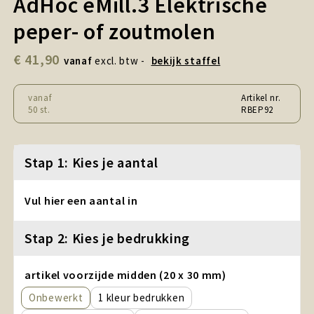
AdHoc eMill.3 Elektrische
Snoepgoed en Koek
peper- of zoutmolen
Sport, Spel en Speelgoed
€ 41,90
vanaf
excl. btw -
bekijk staffel
Strand en Zomer
vanaf
Artikel nr.
Technologie
50 st.
RBEP92
Tassen
Stap 1: Kies je aantal
Textiel, Kleding en Caps
Vul hier een aantal in
Wijngeschenken
Stap 2: Kies je bedrukking
artikel voorzijde midden (20 x 30 mm)
Onbewerkt
1