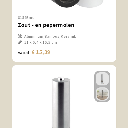
81563mc
Zout - en pepermolen
Aluminium,Bambus,Keramik
11 x 5,4 x 15,5 cm
€ 15,39
vanaf