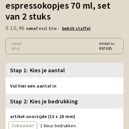
espressokopjes 70 ml, set
Snoepgoed en Koek
van 2 stuks
Sport, Spel en Speelgoed
€ 10,46
vanaf
excl. btw -
bekijk staffel
Strand en Zomer
vanaf
Artikel nr.
Technologie
50 st.
RBTK85
Tassen
Stap 1: Kies je aantal
Textiel, Kleding en Caps
Vul hier een aantal in
Wijngeschenken
Stap 2: Kies je bedrukking
artikel voorzijde (15 x 20 mm)
Onbewerkt
1