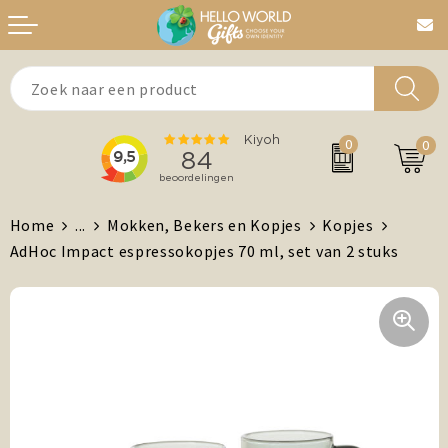
Aanstekers
Bedankt
0
0
Agenda's + Kalenders
Beurzen & Events
Auto en Fiets
Chocolade
Home
...
Mokken, Bekers en Kopjes
Kopjes
AdHoc Impact espressokopjes 70 ml, set van 2 stuks
Antistress artikelen
Dag van de Zorg
Brievenbuspost
Gefeliciteerd
Drinkwaren, Servies en Lunch
Kerst
Feest / Festival artikelen
MVO/Duurzame geschenken