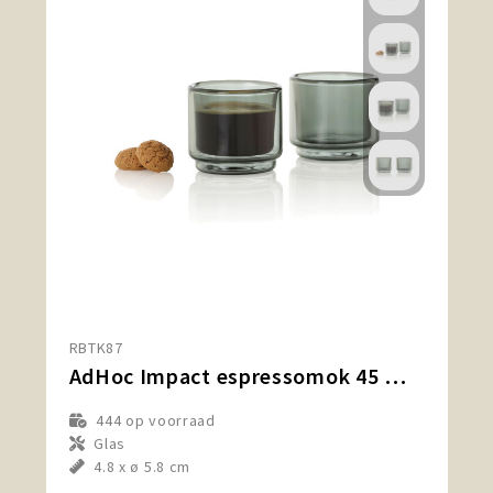
RBTK87
AdHoc Impact espressomok 45 ml, set van 2 stuks
444
op voorraad
Glas
4.8 x ø 5.8 cm