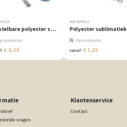
0422A
90140001A
Verstelbare polyester sublimatiekeycord met badge‑reel
ijn polyester
Fijn polyester
€ 0,59
€ 1,01
f
vanaf
ormatie
Klantenservice
sbrief
Contact
estelde vragen