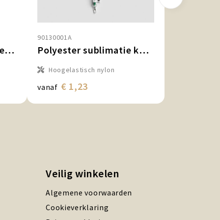
90130001A
Polyester sublimatiekeycord met flesopener
Polyester sublimatie koord-keycord met full colour label
Hoogelastisch nylon
€ 1,23
vanaf
Veilig winkelen
Algemene voorwaarden
Cookieverklaring