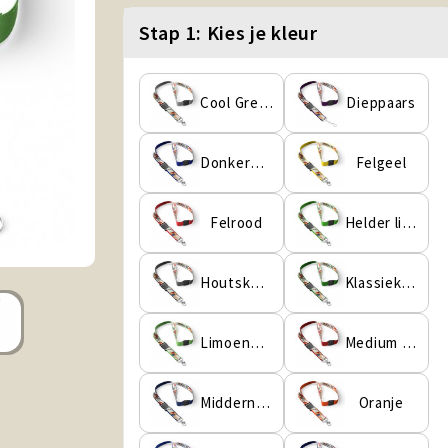
Stap 1: Kies je kleur
Cool Grey 6 C
Dieppaars
Donkerblauw
Felgeel
Felrood
Helder limoengroen
Houtskoolgrijs
Klassiek Groen
Limoengroen
Medium Scharlakenrood
Middernachtblauw
Oranje