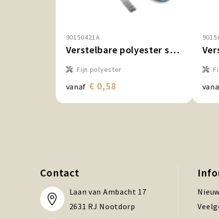
90150421A
9015
Verstelbare polyester sublimatiekeycord met badge‑reel
Fijn polyester
F
€ 0,58
vanaf
vana
Contact
Inf
Laan van Ambacht 17
Nieuw
2631 RJ Nootdorp
Veelg