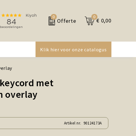
0
0
€ 0,00
Offerte
Klik hier voor onze catalogus
verlay
 keycord met
n overlay
Artikel nr.
90124173A