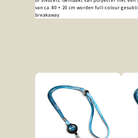
of sleutels. Gemaakt van polyester met een s
van ca. 80 + 20 cm worden full‑colour gesub
breakaway