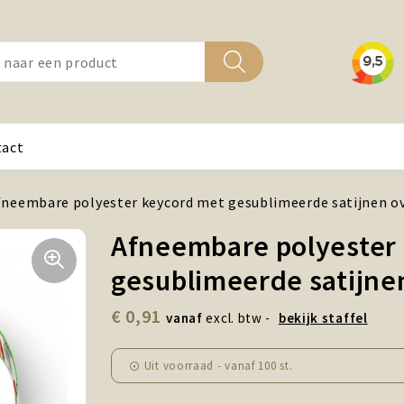
tact
fneembare polyester keycord met gesublimeerde satijnen o
Afneembare polyester
gesublimeerde satijne
€ 0,91
vanaf
excl. btw -
bekijk staffel
Uit voorraad -
vanaf
100 st.