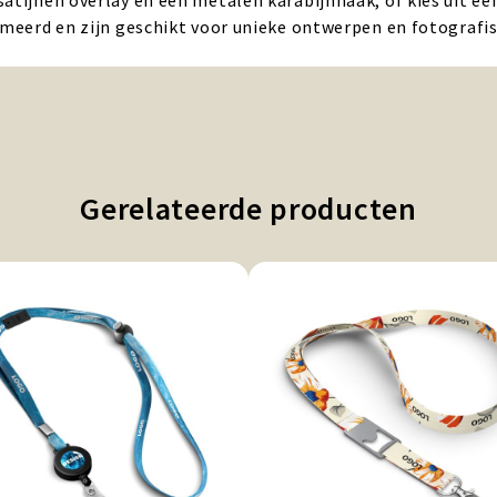
atijnen overlay en een metalen karabijnhaak, of kies uit een
limeerd en zijn geschikt voor unieke ontwerpen en fotografi
Gerelateerde producten