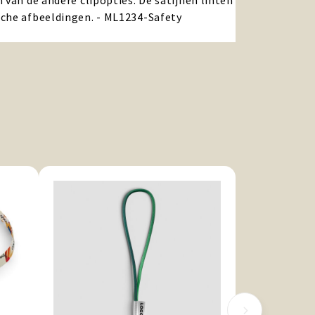
 van de andere clipopties. De satijnen linten
sche afbeeldingen. - ML1234-Safety