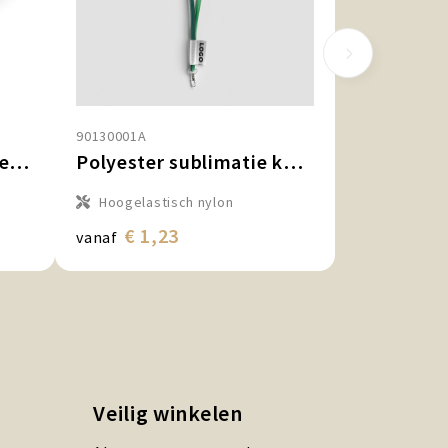
90130001A
Polyester sublimatiekeycord met flesopener
Polyester sublimatie koord-keycord met full colour label
Hoogelastisch nylon
€ 1,23
vanaf
Veilig winkelen