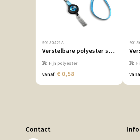
90150421A
9015
Verstelbare polyester sublimatiekeycord met badge‑reel
Fijn polyester
F
€ 0,58
vanaf
vana
Contact
Inf