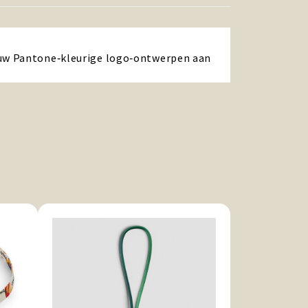
ouw Pantone‑kleurige logo‑ontwerpen aan