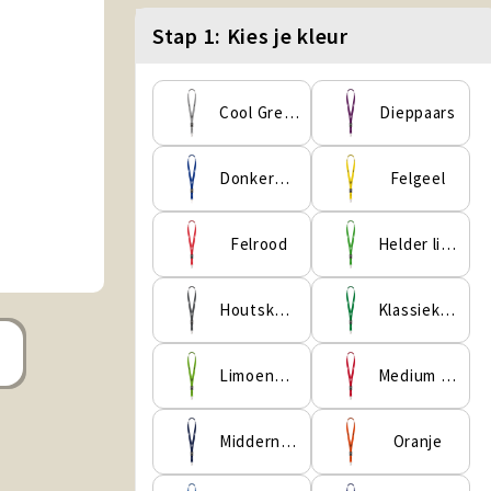
Stap 1: Kies je kleur
Cool Grey 6 C
Dieppaars
Donkerblauw
Felgeel
Felrood
Helder limoengroen
Houtskoolgrijs
Klassiek Groen
Limoengroen
Medium Scharlakenrood
Middernachtblauw
Oranje