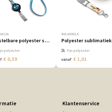
0422A
90140001A
Verstelbare polyester sublimatiekeycord met badge‑reel
ijn polyester
Fijn polyester
€ 0,59
€ 1,01
f
vanaf
ormatie
Klantenservice