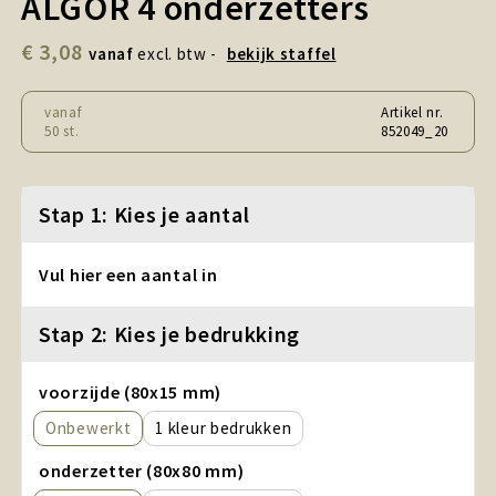
ALGOR 4 onderzetters
Snoepgoed en Koek
€ 3,08
vanaf
excl. btw -
bekijk staffel
Sport, Spel en Speelgoed
vanaf
Artikel nr.
Strand en Zomer
50 st.
852049_20
Technologie
Stap 1: Kies je aantal
Tassen
Vul hier een aantal in
Textiel, Kleding en Caps
Stap 2: Kies je bedrukking
Wijngeschenken
voorzijde (80x15 mm)
Onbewerkt
1
onderzetter (80x80 mm)