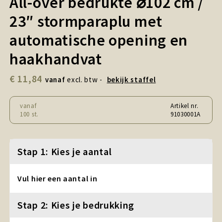
All-over bedrukte ⌀102 cm /
Snoepgoed en Koek
23″ stormparaplu met
Sport, Spel en Speelgoed
automatische opening en
Strand en Zomer
haakhandvat
€ 11,84
Technologie
vanaf
excl. btw -
bekijk staffel
Tassen
vanaf
Artikel nr.
100 st.
91030001A
Textiel, Kleding en Caps
Stap 1: Kies je aantal
Wijngeschenken
Vul hier een aantal in
Stap 2: Kies je bedrukking