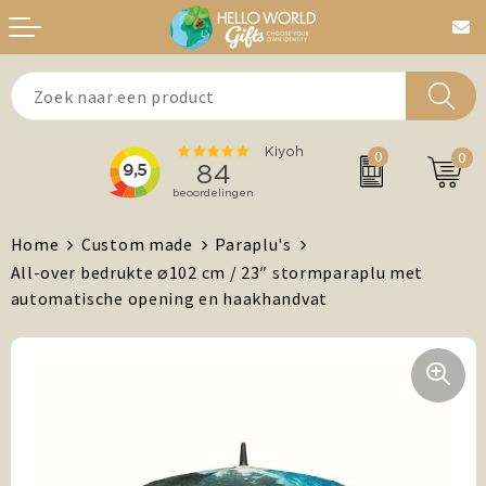
Aanstekers
Bedankt
0
0
Agenda's + Kalenders
Beurzen & Events
Auto en Fiets
Chocolade
Home
Custom made
Paraplu's
All-over bedrukte ⌀102 cm / 23″ stormparaplu met
Antistress artikelen
Dag van de Zorg
automatische opening en haakhandvat
Brievenbuspost
Gefeliciteerd
Drinkwaren, Servies en Lunch
Kerst
Feest / Festival artikelen
MVO/Duurzame geschenken