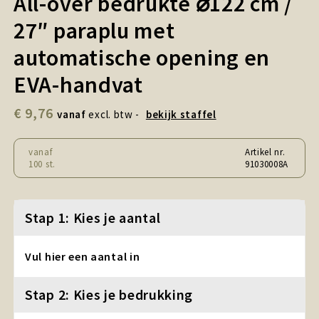
All-over bedrukte ⌀122 cm /
Snoepgoed en Koek
27″ paraplu met
Sport, Spel en Speelgoed
automatische opening en
Strand en Zomer
EVA-handvat
€ 9,76
Technologie
vanaf
excl. btw -
bekijk staffel
Tassen
vanaf
Artikel nr.
100 st.
91030008A
Textiel, Kleding en Caps
Stap 1: Kies je aantal
Wijngeschenken
Vul hier een aantal in
Stap 2: Kies je bedrukking