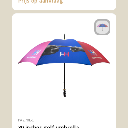
Prijs op aanvraag
PA270L-1
30 inches golf umbrella