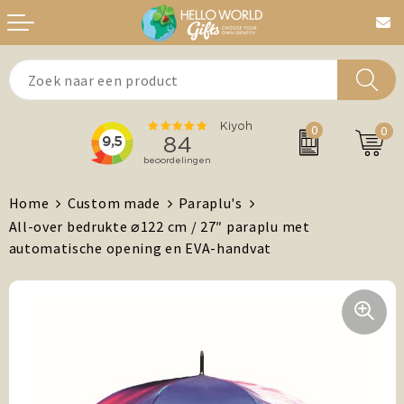
Aanstekers
Bedankt
0
0
Agenda's + Kalenders
Beurzen & Events
Auto en Fiets
Chocolade
Home
Custom made
Paraplu's
All-over bedrukte ⌀122 cm / 27″ paraplu met
Antistress artikelen
Dag van de Zorg
automatische opening en EVA-handvat
Brievenbuspost
Gefeliciteerd
Drinkwaren, Servies en Lunch
Kerst
Feest / Festival artikelen
MVO/Duurzame geschenken