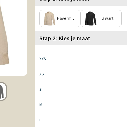
Havermout
Zwart
Stap 2: Kies je maat
XXS
XS
S
M
L