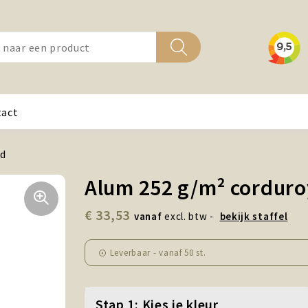
tact
md
Alum 252 g/m² cordur
€ 33,53
vanaf
excl. btw -
bekijk staffel
Leverbaar
-
vanaf
50 st.
Stap 1: Kies je kleur