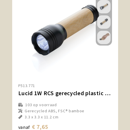
P513.771
Lucid 1W RCS gerecycled plastic & bamboo zaklamp
103
op voorraad
Gerecycled ABS, FSC® bamboe
3.3 x 3.3 x 11.2 cm
€ 7,65
vanaf