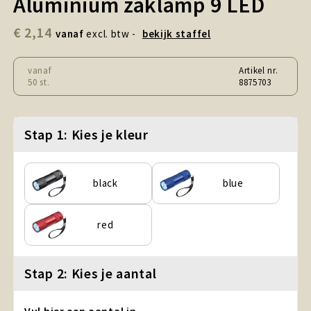
Aluminium zaklamp 9 LED
Snoepgoed en Koek
€ 2,14
vanaf
excl. btw -
bekijk staffel
Sport, Spel en Speelgoed
vanaf
Artikel nr.
Strand en Zomer
50 st.
8875703
Technologie
Stap 1: Kies je kleur
Tassen
Textiel, Kleding en Caps
black
blue
Wijngeschenken
red
Stap 2: Kies je aantal