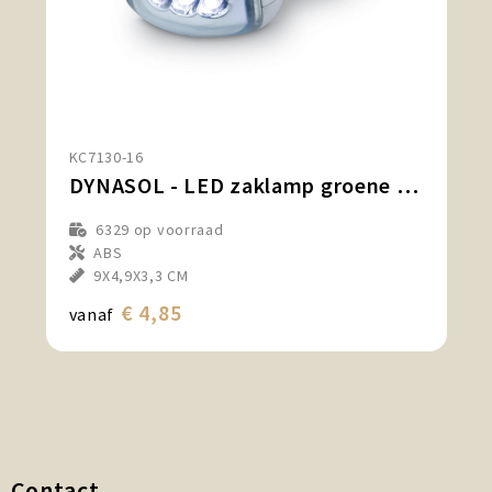
KC7130-16
DYNASOL - LED zaklamp groene energie
6329
op voorraad
ABS
9X4,9X3,3 CM
€ 4,85
vanaf
Contact