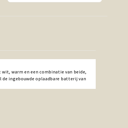
: wit, warm en een combinatie van beide,
jl de ingebouwde oplaadbare batterij van