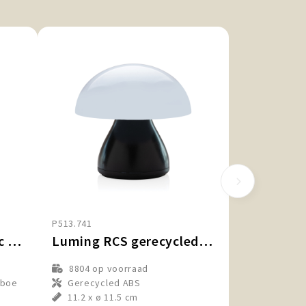
P513.741
Pure Glow RCS rplastic USB-oplaadbare tafellamp
Luming RCS gerecycled plastic USB-oplaadbare tafellamp
8804
op voorraad
mboe
Gerecycled ABS
11.2 x ø 11.5 cm