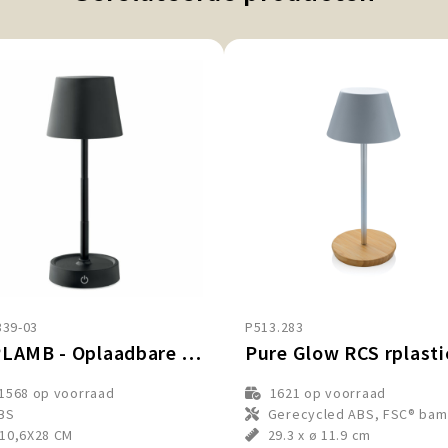
39-03
P513.283
TAPLAMB - Oplaadbare USB tafellamp
1568
op voorraad
1621
op voorraad
BS
Gerecycled ABS, FSC® ba
10,6X28 CM
29.3 x ø 11.9 cm