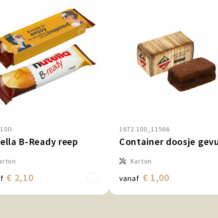
.100
1672.100_11566
ella B-Ready reep
arton
Karton
€ 2,10
€ 1,00
f
vanaf