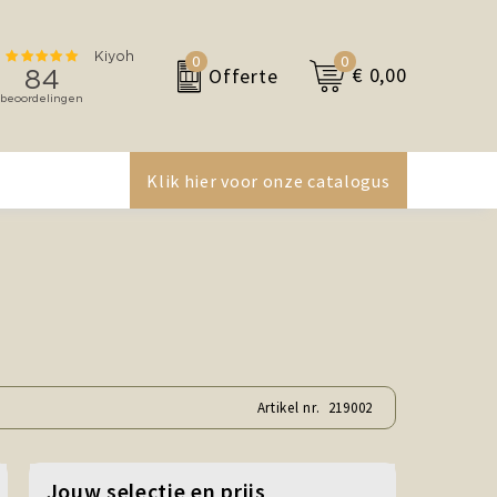
0
0
€ 0,00
Offerte
Klik hier voor onze catalogus
Artikel nr.
219002
Jouw selectie en prijs