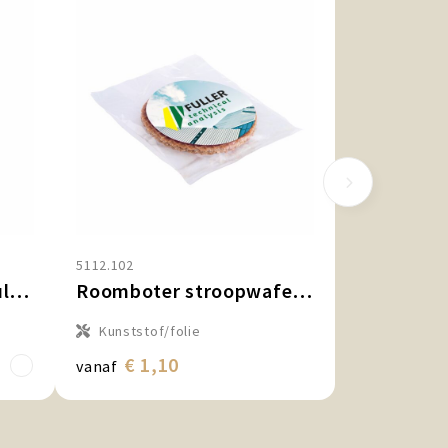
5112.102
Container doosje gevuld met snoep
Roomboter stroopwafel met sticker
Kunststof/folie
€ 1,10
vanaf