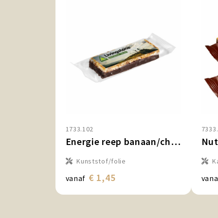
1733.102
7333
Energie reep banaan/chocolade
Nut
Kunststof/folie
K
€ 1,45
vanaf
vana