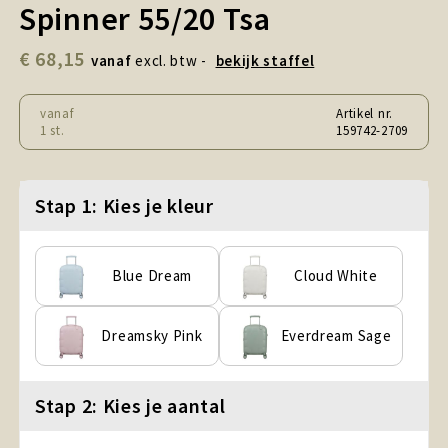
Spinner 55/20 Tsa
Snoepgoed en Koek
€ 68,15
Sport, Spel en Speelgoed
vanaf
excl. btw -
bekijk staffel
Strand en Zomer
vanaf
Artikel nr.
1 st.
159742-2709
Technologie
Stap 1: Kies je kleur
Tassen
Textiel, Kleding en Caps
Blue Dream
Cloud White
Wijngeschenken
Dreamsky Pink
Everdream Sage
Stap 2: Kies je aantal