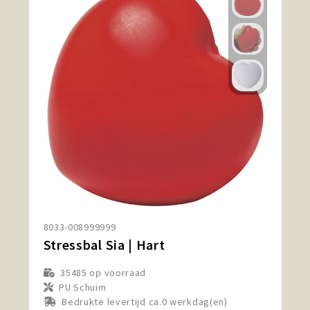
8033-008999999
Stressbal Sia | Hart
35485
op voorraad
PU Schuim
Bedrukte levertijd ca.0 werkdag(en)