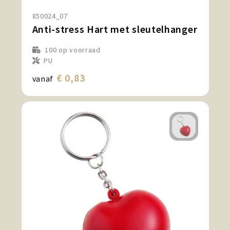
Snoepgoed en Koek
850024_07
Anti-stress Hart met sleutelhanger
Sport, Spel en Speelgoed
100
op voorraad
Strand en Zomer
PU
€ 0,83
vanaf
Technologie
Tassen
Textiel, Kleding en Caps
Wijngeschenken