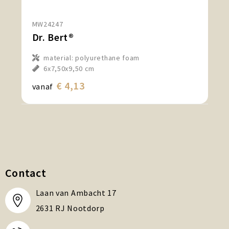
MW24247
Dr. Bert®
material: polyurethane foam
6x7,50x9,50 cm
€ 4,13
vanaf
Contact
Laan van Ambacht 17
2631 RJ Nootdorp