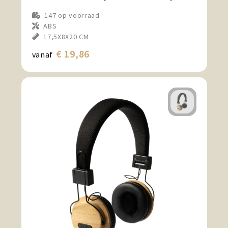
147
op voorraad
ABS
17,5X8X20 CM
€ 19,86
vanaf