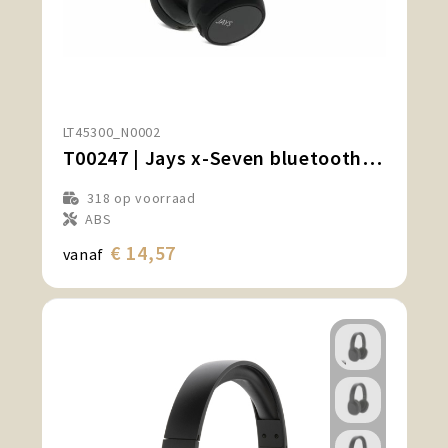
LT45300_N0002
T00247 | Jays x-Seven bluetooth hoofdtelefoon
318
op voorraad
ABS
€ 14,57
vanaf