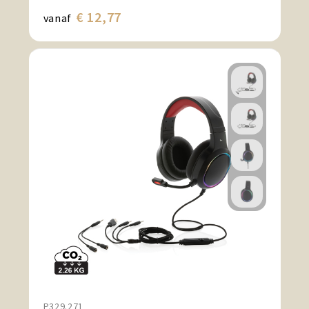
€ 12,77
vanaf
P329.271