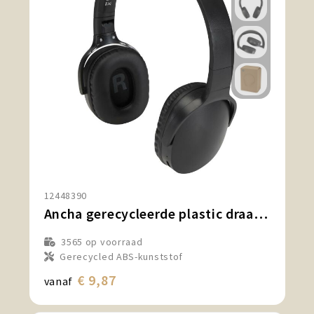
12448390
Ancha gerecycleerde plastic draadloze Bluetooth®-hoofdtelefoon over-ear
3565
op voorraad
Gerecycled ABS-kunststof
€ 9,87
vanaf