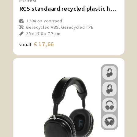
P329.661
RCS standaard recycled plastic hoofdtelefoon
1204
op voorraad
Gerecycled ABS, Gerecycled TPE
20 x 17.8 x 7.7 cm
€ 17,66
vanaf