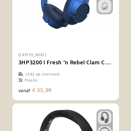
LT49735_N0011
3HP3200 I Fresh 'n Rebel Clam Core Draadloze over-ear koptelefoon met ENC
1542
op voorraad
Plastic
€ 35,99
vanaf