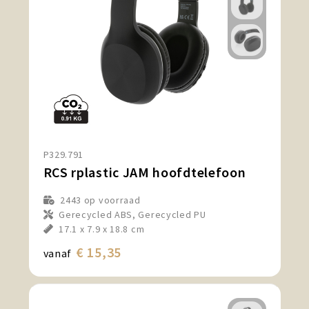
P329.791
RCS rplastic JAM hoofdtelefoon
2443
op voorraad
Gerecycled ABS, Gerecycled PU
17.1 x 7.9 x 18.8 cm
€ 15,35
vanaf