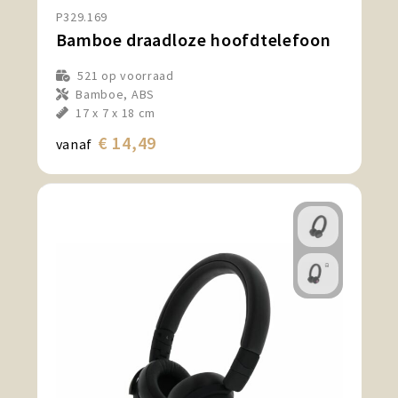
P329.169
Bamboe draadloze hoofdtelefoon
521
op voorraad
Bamboe, ABS
17 x 7 x 18 cm
€ 14,49
vanaf