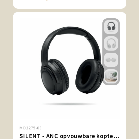
MO2275-03
SILENT - ANC opvouwbare koptelefoon