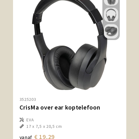
3525203
CrisMa over ear koptelefoon
EVA
17 x 7,5 x 20,5 cm
€ 19,29
vanaf