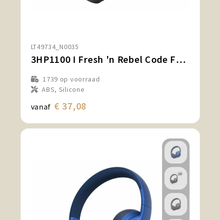
Snoepgoed en Koek
Sport, Spel en Speelgoed
LT49734_N0035
Strand en Zomer
3HP1100 I Fresh 'n Rebel Code Fuse Draadloze on-ear koptelefoon
Technologie
1739
op voorraad
ABS, Silicone
Tassen
€ 37,08
vanaf
Textiel, Kleding en Caps
Wijngeschenken