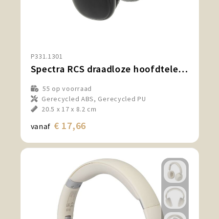
P331.1301
Spectra RCS draadloze hoofdtelefoon met vervangbare batterij
55
op voorraad
Gerecycled ABS, Gerecycled PU
20.5 x 17 x 8.2 cm
€ 17,66
vanaf