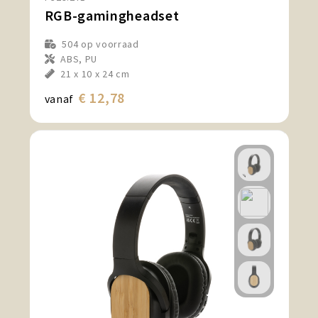
RGB-gamingheadset
504
op voorraad
ABS, PU
21 x 10 x 24 cm
€ 12,78
vanaf