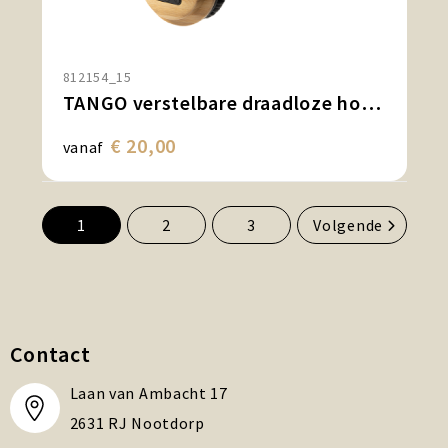
812154_15
TANGO verstelbare draadloze hoofdtelefoon
€ 20,00
vanaf
1
2
3
Volgende
Contact
Laan van Ambacht 17
2631 RJ Nootdorp