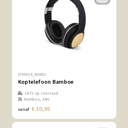
LT95014_N0002
Koptelefoon Bamboe
1672
op voorraad
Bamboo, ABS
€ 10,95
vanaf