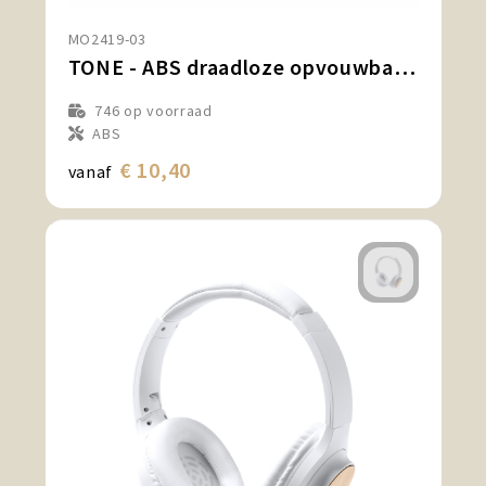
MO2419-03
TONE - ABS draadloze opvouwbare koptel
746
op voorraad
ABS
€ 10,40
vanaf