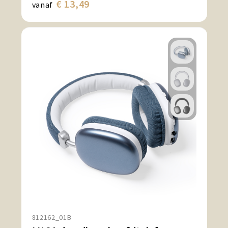
€ 13,49
vanaf
812162_01B