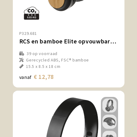
P329.681
RCS en bamboe Elite opvouwbare draadloze hoofdtelefoon
39
op voorraad
Gerecycled ABS, FSC® bamboe
15.5 x 8.5 x 18 cm
€ 12,78
vanaf