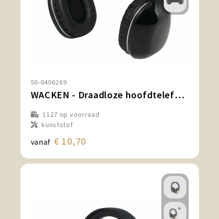
56-0406269
WACKEN - Draadloze hoofdtelefoon
1127
op voorraad
kunststof
€ 10,70
vanaf