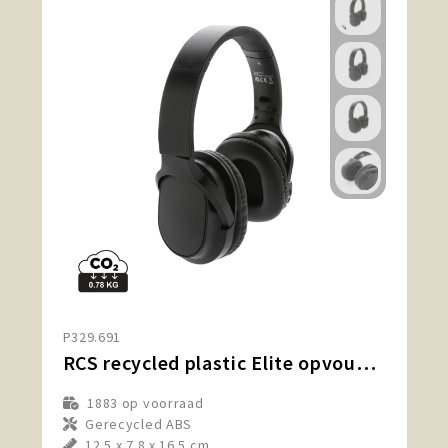
P329.691
RCS recycled plastic Elite opvouwbare draadloze koptelefoon
1883
op voorraad
Gerecycled ABS
12.5 x 7.8 x 16.5 cm