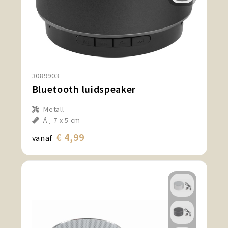
3089903
Bluetooth luidspeaker
Metall
Ã¸ 7 x 5 cm
€ 4,99
vanaf