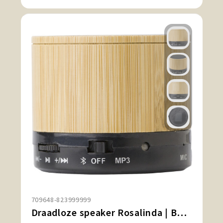
709648-823999999
Draadloze speaker Rosalinda | Bamboe