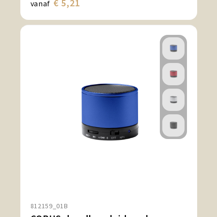
€ 5,21
vanaf
812159_01B