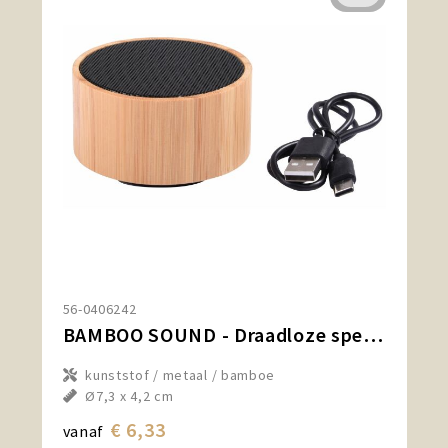
56-0406242
BAMBOO SOUND - Draadloze speaker
kunststof / metaal / bamboe
Ø7,3 x 4,2 cm
€ 6,33
vanaf