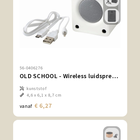
56-0406276
OLD SCHOOL - Wireless luidspreker
kunststof
4,6 x 6,1 x 8,7 cm
€ 6,27
vanaf