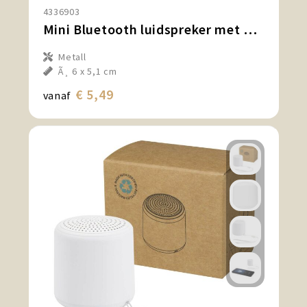
4336903
Mini Bluetooth luidspreker met USB aansluiting
Metall
Ã¸ 6 x 5,1 cm
€ 5,49
vanaf