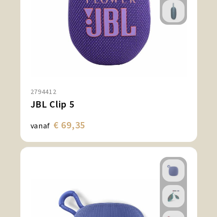
2794412
JBL Clip 5
€ 69,35
vanaf