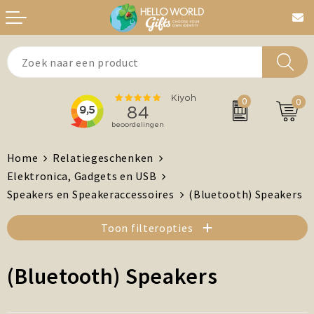
Aanstekers
Bedankt
0
0
Agenda's + Kalenders
Beurzen & Events
Auto en Fiets
Chocolade
Home
Relatiegeschenken
Elektronica, Gadgets en USB
Antistress artikelen
Dag van de Zorg
Speakers en Speakeraccessoires
(Bluetooth) Speakers
Brievenbuspost
Gefeliciteerd
Toon filteropties
Drinkwaren, Servies en Lunch
Kerst
(Bluetooth) Speakers
Feest / Festival artikelen
MVO/Duurzame geschenken