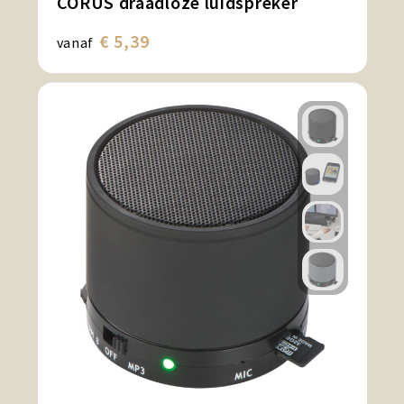
CORUS draadloze luidspreker
€ 5,39
vanaf