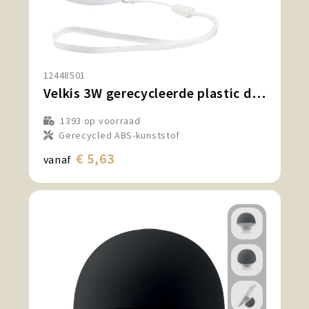
12448501
Velkis 3W gerecycleerde plastic draadloze Bluetooth®-speaker
1393
op voorraad
Gerecycled ABS-kunststof
€ 5,63
vanaf