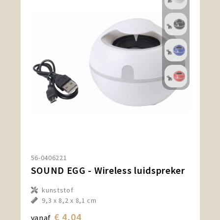
56-0406221
SOUND EGG - Wireless luidspreker
kunststof
9,3 x 8,2 x 8,1 cm
€ 4,04
vanaf