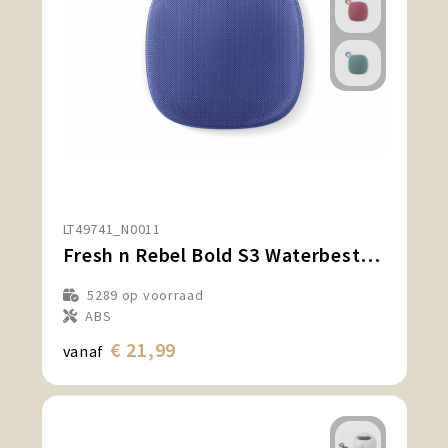
LT49741_N0011
Fresh n Rebel Bold S3 Waterbestendige Bluetooth Speaker
5289
op voorraad
ABS
€ 21,99
vanaf