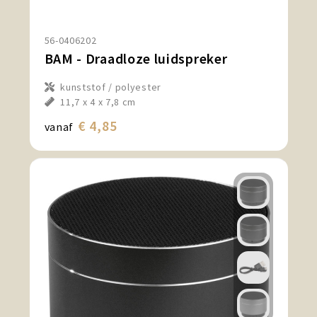
56-0406202
BAM - Draadloze luidspreker
kunststof / polyester
11,7 x 4 x 7,8 cm
€ 4,85
vanaf