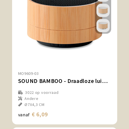
MO9609-03
SOUND BAMBOO - Draadloze luidspreker
3022
op voorraad
Andere
Ø7X4,3 CM
€ 6,09
vanaf