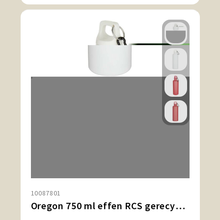
10087801
Oregon 750 ml effen RCS gerecycleerde plastic drinkfles met karabijnhaak