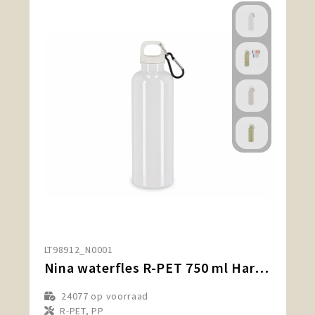
LT98912_N0001
Nina waterfles R-PET 750 ml Hardcolour
24077
op voorraad
R-PET, PP