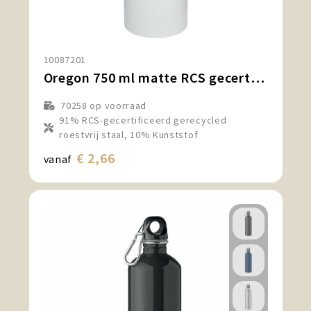
10087201
Oregon 750 ml matte RCS gecertificeerde enkelwandige roestvrijstalen waterfles met karabijnhaak
70258
op voorraad
91% RCS-gecertificeerd gerecycled
roestvrij staal, 10% Kunststof
€ 2,66
vanaf