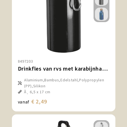
8497203
Drinkfles van rvs met karabijnhaak, 400 ml
Aluminium,Bambus,Edelstahl,Polypropylen
(PP),Silikon
Ã¸ 6,5 x 17 cm
€ 2,49
vanaf