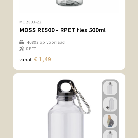
Snoepgoed en Koek
Sport, Spel en Speelgoed
MO2803-22
MOSS RE500 - RPET fles 500ml
Strand en Zomer
46893
op voorraad
Technologie
RPET
€ 1,49
vanaf
Tassen
Textiel, Kleding en Caps
Wijngeschenken