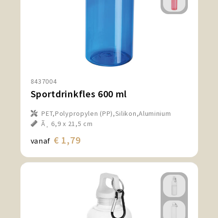
8437004
Sportdrinkfles 600 ml
PET,Polypropylen (PP),Silikon,Aluminium
Ã¸ 6,9 x 21,5 cm
€ 1,79
vanaf