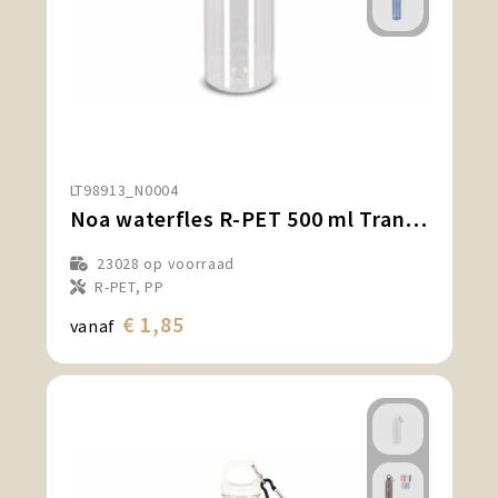
LT98913_N0004
Noa waterfles R-PET 500 ml Transparant
23028
op voorraad
R-PET, PP
€ 1,85
vanaf