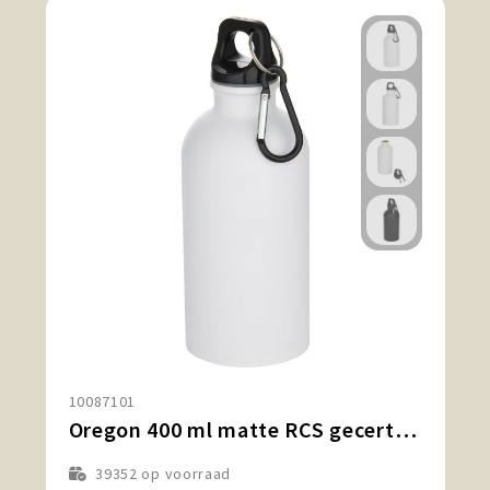
10087101
Oregon 400 ml matte RCS gecertificeerde enkelwandige roestvrijstalen waterfles met karabijnhaak
39352
op voorraad