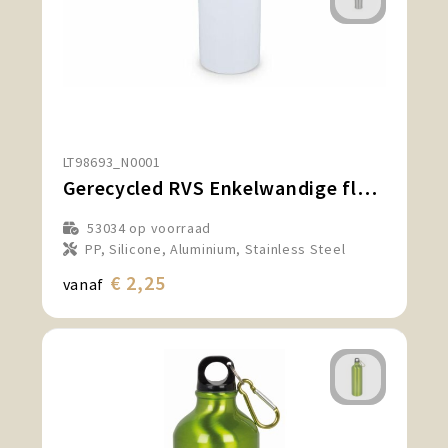
LT98693_N0001
Gerecycled RVS Enkelwandige fles met Karabijnhaak 500ml
53034
op voorraad
PP, Silicone, Aluminium, Stainless Steel
€ 2,25
vanaf