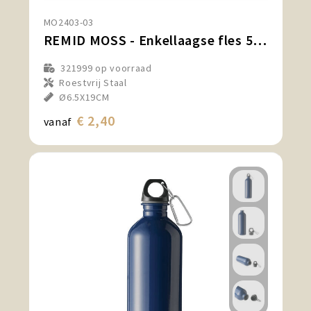
MO2403-03
REMID MOSS - Enkellaagse fles 500ml
321999
op voorraad
Roestvrij Staal
Ø6.5X19CM
€ 2,40
vanaf