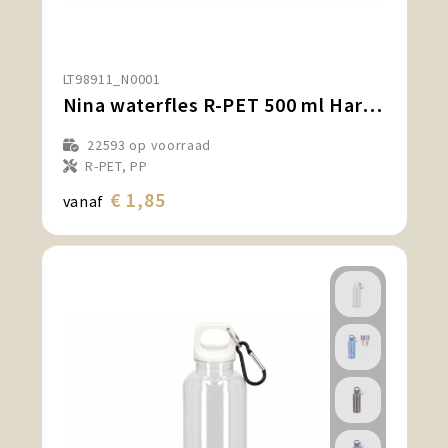
LT98911_N0001
Nina waterfles R-PET 500 ml Hardcolour
22593
op voorraad
R-PET, PP
€ 1,85
vanaf