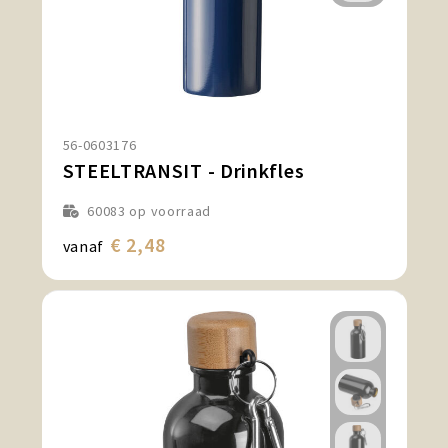
56-0603176
STEELTRANSIT - Drinkfles
60083
op voorraad
€ 2,48
vanaf