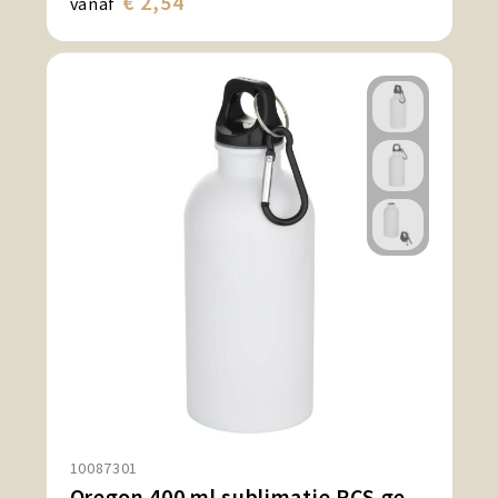
€ 2,54
vanaf
10087301
Oregon 400 ml sublimatie RCS gecertificeerde gerecyclede enkelwandige roestvrijstalen waterfles met karabijnhaak