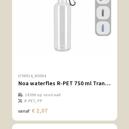
LT98914_N0004
Noa waterfles R-PET 750 ml Transparant
18396
op voorraad
R-PET, PP
€ 2,07
vanaf