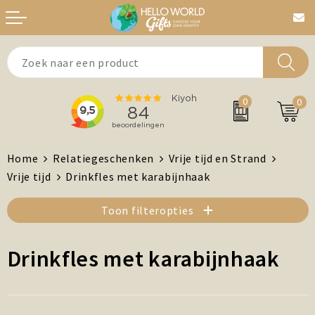
Aanstekers
Bedankt
0
0
Agenda's + Kalenders
Beurzen & Events
Auto en Fiets
Chocolade
Home
Relatiegeschenken
Vrije tijd en Strand
Vrije tijd
Drinkfles met karabijnhaak
Antistress artikelen
Dag van de Zorg
Toon filteropties
Brievenbuspost
Gefeliciteerd
Drinkfles met karabijnhaak
Drinkwaren, Servies en Lunch
Kerst
Feest / Festival artikelen
MVO/Duurzame geschenken