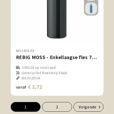
MO2404-03
REBIG MOSS - Enkellaagse fles 750ml
195126
op voorraad
Gerecycled Roestvrij Staal
Ø6.5X25CM
€ 2,72
vanaf
1
2
Volgende