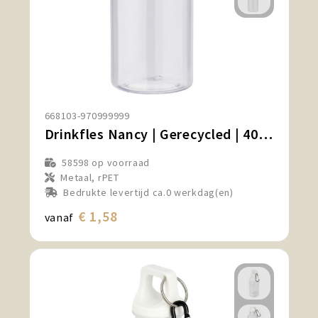
668103-970999999
Drinkfles Nancy | Gerecycled | 400 ml
58598
op voorraad
Metaal, rPET
Bedrukte levertijd ca.0 werkdag(en)
€ 1,58
vanaf