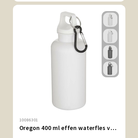
10086301
Oregon 400 ml effen waterfles van RCS gecertificeerd gerecycled plastic met karabijnhaak