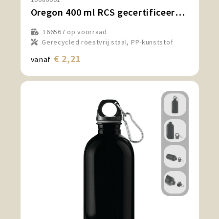
Oregon 400 ml RCS gecertificeerde enkelwandige roestvrijstalen waterfles met karabijnhaak
166567
op voorraad
Gerecycled roestvrij staal, PP-kunststof
€ 2,21
vanaf