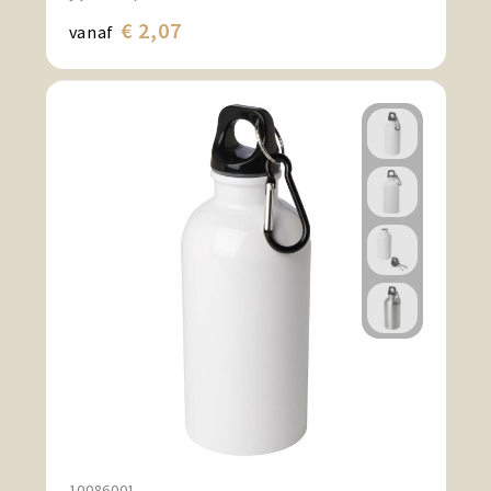
€ 2,07
vanaf
10086001