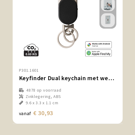
P301.1601
Keyfinder Dual keychain met wereldwijd lokaliseren
4878
op voorraad
Zinklegering, ABS
9.6 x 3.3 x 1.1 cm
€ 30,93
vanaf