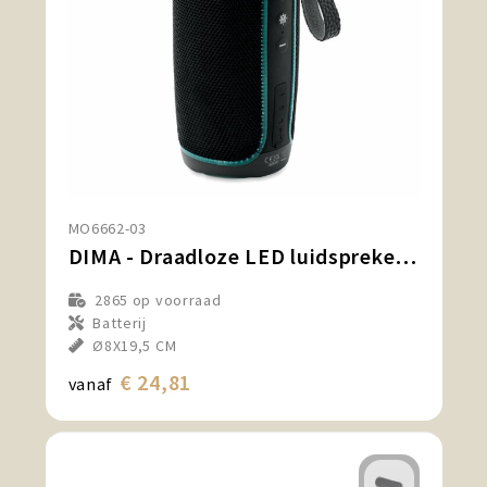
MO6662-03
DIMA - Draadloze LED luidspreker IPX4
2865
op voorraad
Batterij
Ø8X19,5 CM
€ 24,81
vanaf