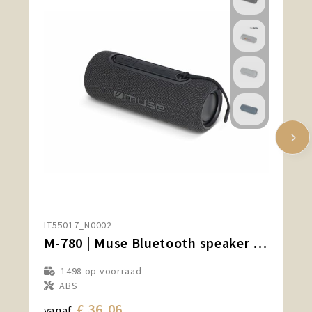
LT55017_N0002
M-780 | Muse Bluetooth speaker 20W
1498
op voorraad
ABS
€ 36,06
vanaf