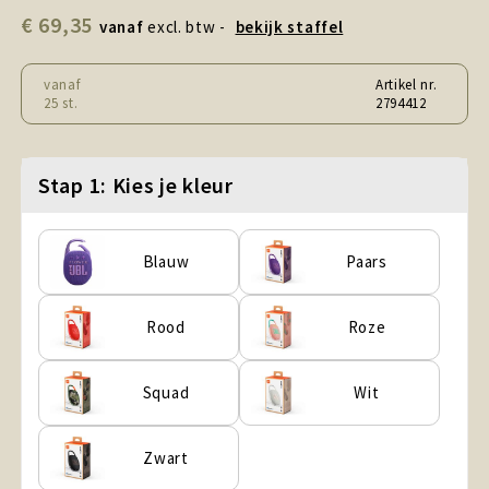
Snoepgoed en Koek
€ 69,35
vanaf
excl. btw -
bekijk staffel
Sport, Spel en Speelgoed
vanaf
Artikel nr.
25 st.
2794412
Strand en Zomer
Technologie
Stap 1: Kies je kleur
Tassen
Blauw
Paars
Textiel, Kleding en Caps
Rood
Roze
Wijngeschenken
Squad
Wit
Zwart