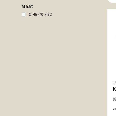
Maat
Ø 46-70 x 92
8
K
v