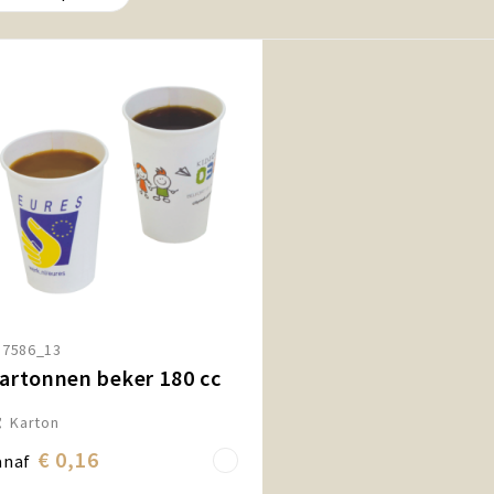
17586_13
artonnen beker 180 cc
Karton
€ 0,16
anaf