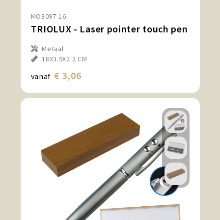
Snoepgoed en Koek
MO8097-16
TRIOLUX - Laser pointer touch pen
Sport, Spel en Speelgoed
Metaal
Strand en Zomer
18X3.9X2.2 CM
€ 3,06
vanaf
Technologie
Tassen
Textiel, Kleding en Caps
Wijngeschenken