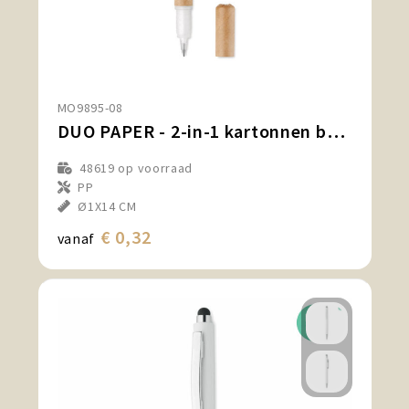
MO9895-08
DUO PAPER - 2-in-1 kartonnen balpen
48619
op voorraad
PP
Ø1X14 CM
€ 0,32
vanaf