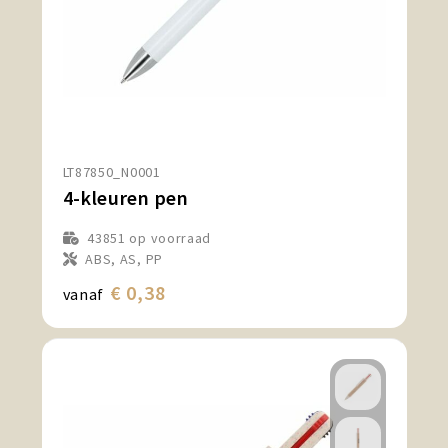
LT87850_N0001
4-kleuren pen
43851
op voorraad
ABS, AS, PP
€ 0,38
vanaf