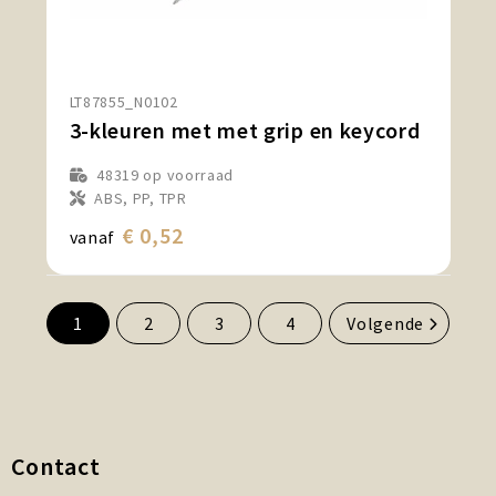
LT87855_N0102
3-kleuren met met grip en keycord
48319
op voorraad
ABS, PP, TPR
€ 0,52
vanaf
1
2
3
4
Volgende
Contact