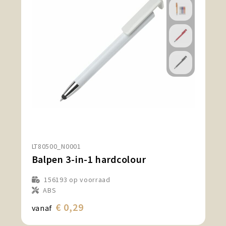
LT80500_N0001
Balpen 3-in-1 hardcolour
156193
op voorraad
ABS
€ 0,29
vanaf