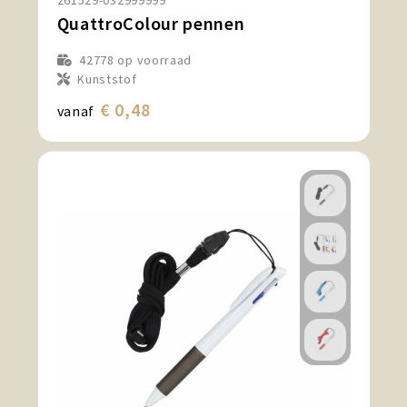
261529-032999999
QuattroColour pennen
42778
op voorraad
Kunststof
€ 0,48
vanaf