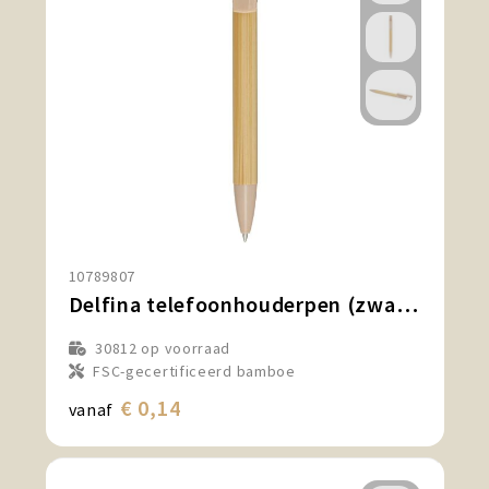
10789807
Delfina telefoonhouderpen (zwarte inkt)
30812
op voorraad
FSC-gecertificeerd bamboe
€ 0,14
vanaf