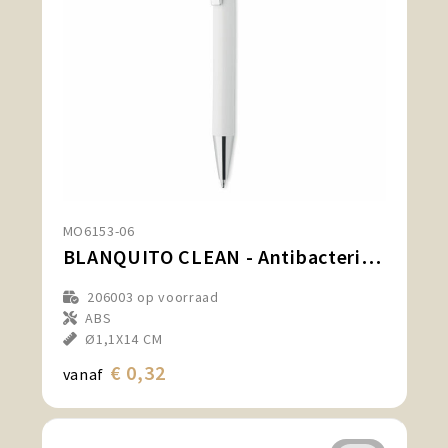
MO6153-06
BLANQUITO CLEAN - Antibacteriële stylus balpen
206003
op voorraad
ABS
Ø1,1X14 CM
€ 0,32
vanaf