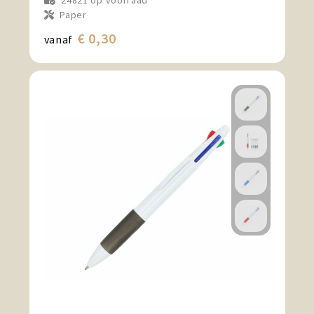
24821
op voorraad
Paper
€ 0,30
vanaf