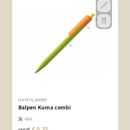
LT87879_N0999
Balpen Kuma combi
ABS
€ 0,35
vanaf