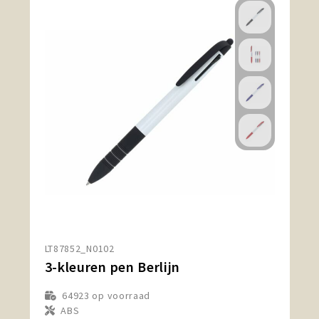
LT87852_N0102
3-kleuren pen Berlijn
64923
op voorraad
ABS