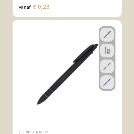
€ 0,23
vanaf
LT87853_N0002