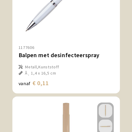
1177606
Balpen met desinfecteerspray
Metall,Kunststoff
Ã¸ 1,4 x 16,5 cm
€ 0,11
vanaf