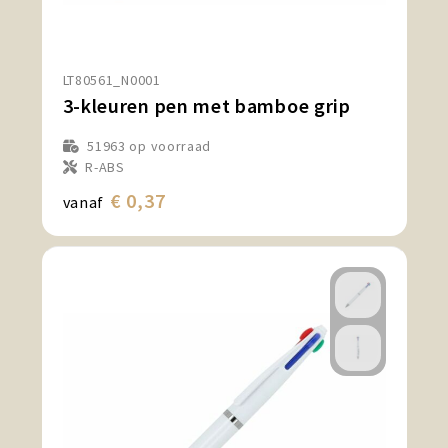
LT80561_N0001
3-kleuren pen met bamboe grip
51963
op voorraad
R-ABS
€ 0,37
vanaf