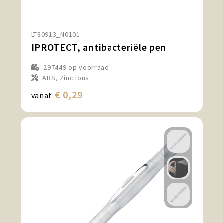
Snoepgoed en Koek
Sport, Spel en Speelgoed
LT80913_N0101
IPROTECT, antibacteriële pen
Strand en Zomer
297449
op voorraad
ABS, Zinc ions
Technologie
€ 0,29
vanaf
Tassen
Textiel, Kleding en Caps
Wijngeschenken