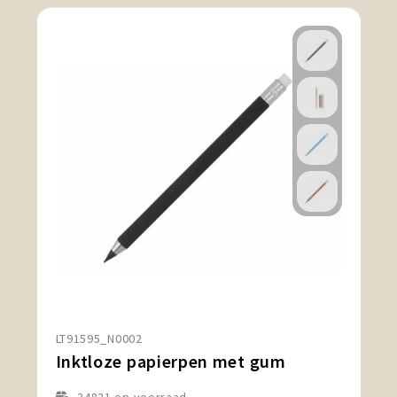
LT91595_N0002
Inktloze papierpen met gum