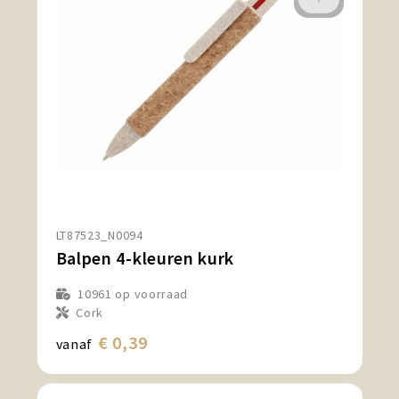
LT87523_N0094
Balpen 4-kleuren kurk
10961
op voorraad
Cork
€ 0,39
vanaf