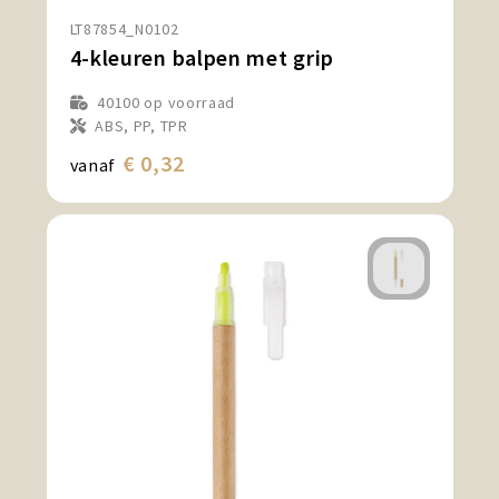
LT87854_N0102
4-kleuren balpen met grip
40100
op voorraad
ABS, PP, TPR
€ 0,32
vanaf