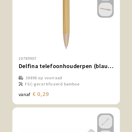
10789907
Delfina telefoonhouderpen (blauwe inkt)
38898
op voorraad
FSC-gecertificeerd bamboe
€ 0,29
vanaf