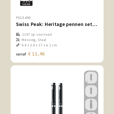
Snoepgoed en Koek
Sport, Spel en Speelgoed
P610.460
Swiss Peak: Heritage pennen set, zwart
Strand en Zomer
2107
op voorraad
Messing, Staal
Technologie
6.8 x 3.8 x 17 x ø 1 cm
Tassen
€ 11,46
vanaf
Textiel, Kleding en Caps
Wijngeschenken