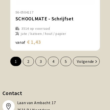
56-0504117
SCHOOLMATE - Schrijfset
3514
op voorraad
jute / katoen / hout / papier
€ 1,43
vanaf
1
2
3
4
5
Volgende
Contact
Laan van Ambacht 17