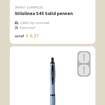
260567-224999128
Stilolinea S45 Solid pennen
24802
op voorraad
Kunststof
€ 0,27
vanaf