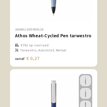
260882-005999128
Athos Wheat-Cycled Pen tarwestro
8782
op voorraad
Tarwestro, Kunststof, Metaal
€ 0,27
vanaf