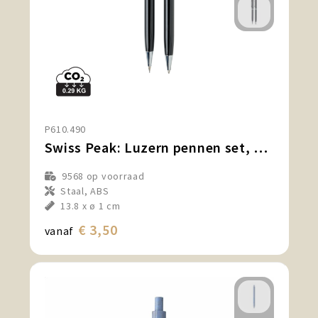
P610.490
Swiss Peak: Luzern pennen set, zwart
9568
op voorraad
Staal, ABS
13.8 x ø 1 cm
€ 3,50
vanaf