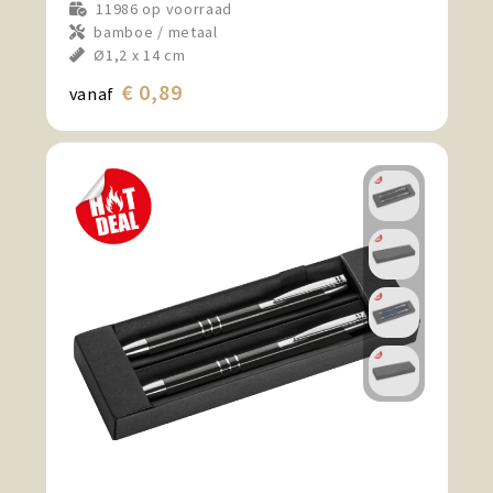
11986
op voorraad
bamboe / metaal
Ø1,2 x 14 cm
€ 0,89
vanaf