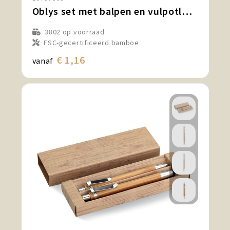
Oblys set met balpen en vulpotlood van bamboe (zwarte inkt)
3802
op voorraad
FSC-gecertificeerd bamboe
€ 1,16
vanaf