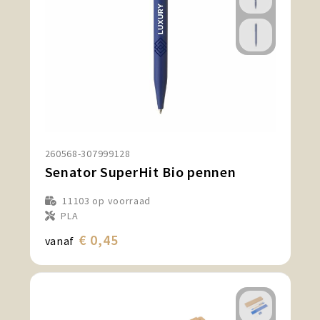
260568-307999128
Senator SuperHit Bio pennen
11103
op voorraad
PLA
€ 0,45
vanaf