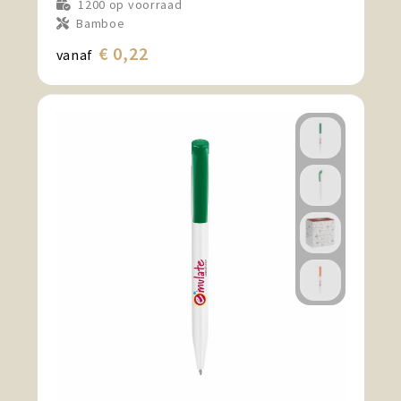
1200
op voorraad
Bamboe
€ 0,22
vanaf