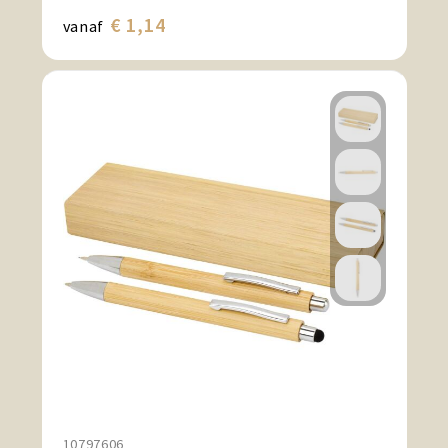
€ 1,14
vanaf
10797606