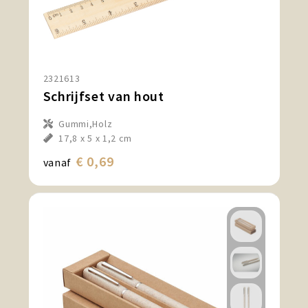
2321613
Schrijfset van hout
Gummi,Holz
17,8 x 5 x 1,2 cm
€ 0,69
vanaf