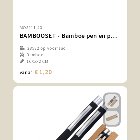
MO8111-40
BAMBOOSET - Bamboe pen en potloodset
28582
op voorraad
Bamboe
16X5X2 CM
€ 1,20
vanaf