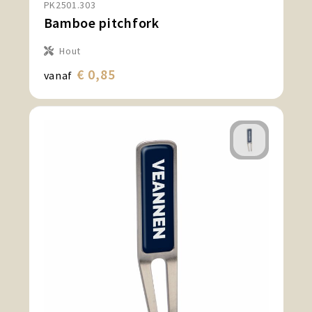
PK2501.303
Snoepgoed en Koek
Bamboe pitchfork
Sport, Spel en Speelgoed
Hout
€ 0,85
vanaf
Strand en Zomer
Technologie
Tassen
Textiel, Kleding en Caps
Wijngeschenken