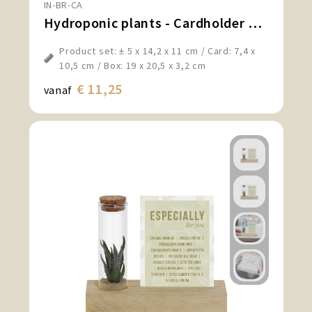
IN-BR-CA
Snoepgoed en Koek
Hydroponic plants - Cardholder & tube
Sport, Spel en Speelgoed
Product set: ± 5 x 14,2 x 11 cm / Card: 7,4 x
10,5 cm / Box: 19 x 20,5 x 3,2 cm
Strand en Zomer
€ 11,25
vanaf
Technologie
Tassen
Textiel, Kleding en Caps
Wijngeschenken