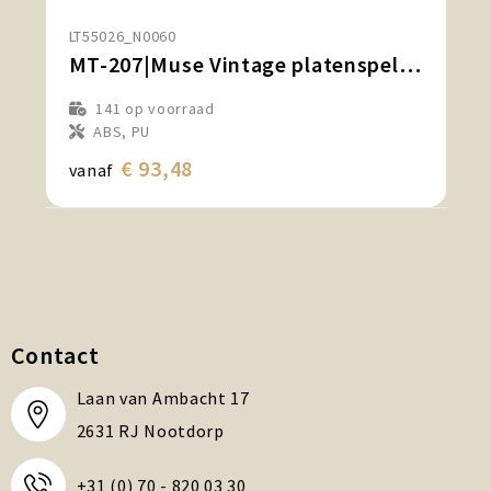
Snoepgoed en Koek
LT55026_N0060
MT-207|Muse Vintage platenspeler met BT-out
Sport, Spel en Speelgoed
141
op voorraad
Strand en Zomer
ABS, PU
€ 93,48
vanaf
Technologie
Tassen
Textiel, Kleding en Caps
Wijngeschenken
Contact
Laan van Ambacht 17
2631 RJ Nootdorp
+31 (0) 70 - 820 03 30