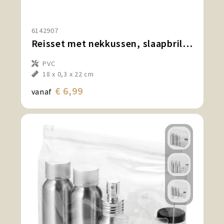
6142907
Reisset met nekkussen, slaapbril en waszak
PVC
18 x 0,3 x 22 cm
€ 6,99
vanaf