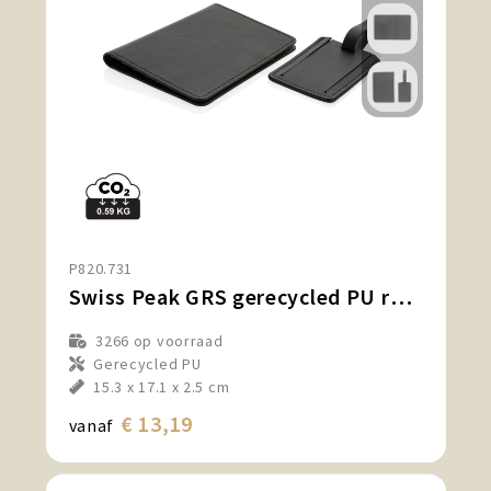
P820.731
Swiss Peak GRS gerecycled PU reiscadeauset
3266
op voorraad
Gerecycled PU
15.3 x 17.1 x 2.5 cm
€ 13,19
vanaf