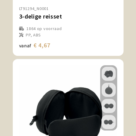
LT91294_N0001
3-delige reisset
1864
op voorraad
PP, ABS
€ 4,67
vanaf