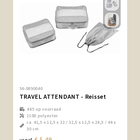
56-0890040
TRAVEL ATTENDANT - Reisset
885
op voorraad
210D polyester
ca. 41,5 x 12,5 x 32 / 32,5 x 12,5 x 28,5 / 44 x
30 cm
€ 5,49
vanaf