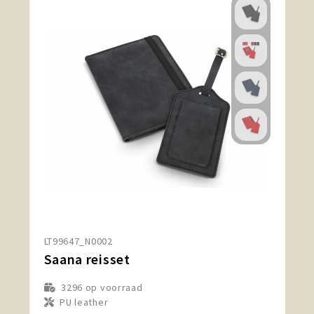
LT99647_N0002
Saana reisset
3296
op voorraad
PU leather