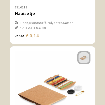
Snoepgoed en Koek
7316213
Naaisetje
Sport, Spel en Speelgoed
Eisen,Kunststoff,Polyester,Karton
Strand en Zomer
4,4 x 0,8 x 6,6 cm
€ 0,14
vanaf
Technologie
Tassen
Textiel, Kleding en Caps
Wijngeschenken