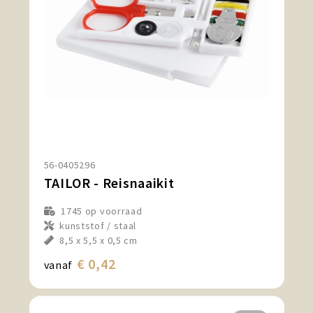
56-0405296
TAILOR - Reisnaaikit
1745
op voorraad
kunststof / staal
8,5 x 5,5 x 0,5 cm
€ 0,42
vanaf