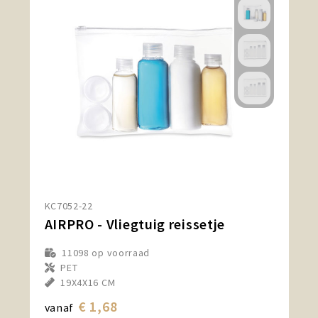
KC7052-22
AIRPRO - Vliegtuig reissetje
11098
op voorraad
PET
19X4X16 CM
€ 1,68
vanaf