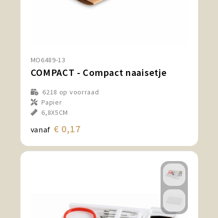
MO6489-13
COMPACT - Compact naaisetje
6218
op voorraad
Papier
6,8X5CM
€ 0,17
vanaf