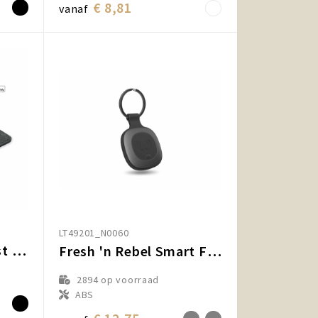
€ 8,81
vanaf
LT49201_N0060
TAGSMART - Anti-lost finder bagagelabel
Fresh 'n Rebel Smart Finder (Apple Zoek Mijn)
2894
op voorraad
ABS