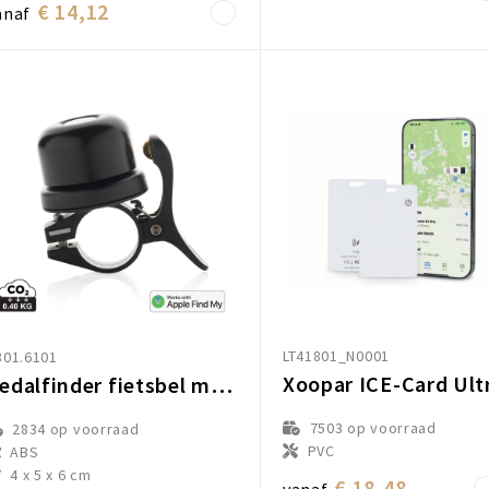
€ 14,12
anaf
LT41801_N0001
301.6101
Pedalfinder fietsbel met wereldwijd lokaliseren
7503
op voorraad
2834
op voorraad
PVC
ABS
4 x 5 x 6 cm
€ 18,48