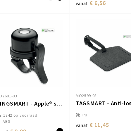
€ 6,56
vanaf
MO2599-03
O2601-03
RINGSMART - Apple® smart finder fietsbel
PU
1842
op voorraad
ABS
€ 11,45
vanaf