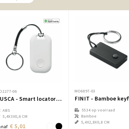
MO6897-03
O2277-06
BUSCA - Smart locator Apple Zoek mijn
5534
op voorraad
ABS
Bamboe
5,4X3X0,6 CM
5,4X2,8X0,8 CM
€ 5,01
anaf