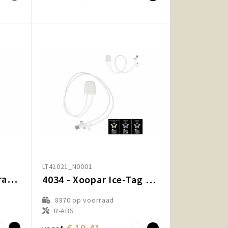
LT41021_N0001
Xoopar ICE-Card Ultradune Tracker Kaart oplaadbaar
4034 - Xoopar Ice-Tag kabel voorzien van Find My tracker
8870
op voorraad
R-ABS
€ 19,41