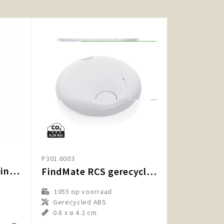
P301.6003
FINIT - Bamboe keyfinder
FindMate RCS gerecycled plastic item finder
1055
op voorraad
Gerecycled ABS
0.8 x ø 4.2 cm