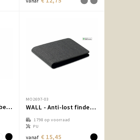
€ 12,75
vanaf
MO2697-03
Aqiila Tagbird Waterbestendige Tracker met sleutelring
WALL - Anti-lost finder portemonnee
1798
op voorraad
PU
€ 15,45
vanaf