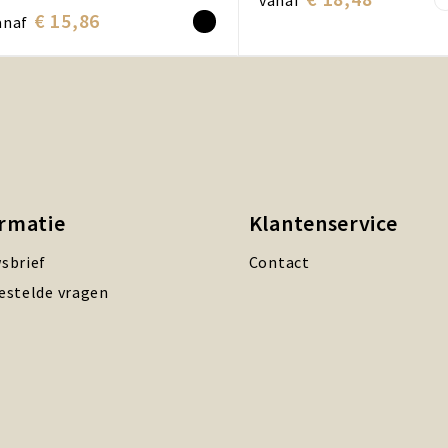
vanaf
€ 15,86
anaf
ormatie
Klantenservice
sbrief
Contact
estelde vragen