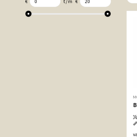
€
t/m
€
M
v