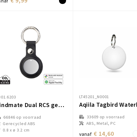
€ 9,99
anaf
LT45201_N0001
301.6203
Findmate Dual RCS gerecycled plastic item finder IPX5
33609
op voorraad
66846
op voorraad
ABS, Metal, PC
Gerecycled ABS
0.8 x ø 3.2 cm
€ 14,60
vanaf