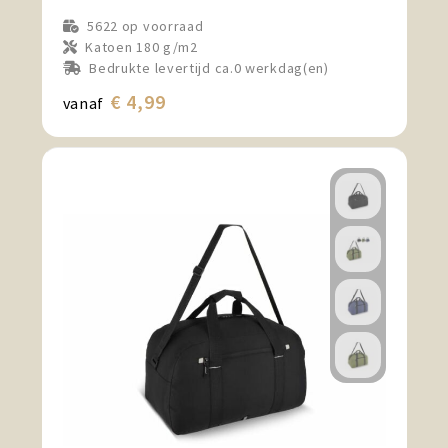
5622
op voorraad
Katoen 180 g/m2
Bedrukte levertijd ca.0 werkdag(en)
€ 4,99
vanaf