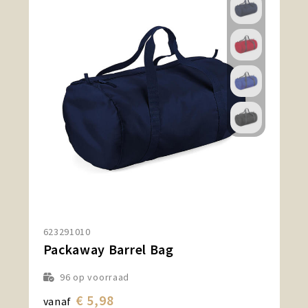
623291010
Packaway Barrel Bag
96
op voorraad
€ 5,98
vanaf