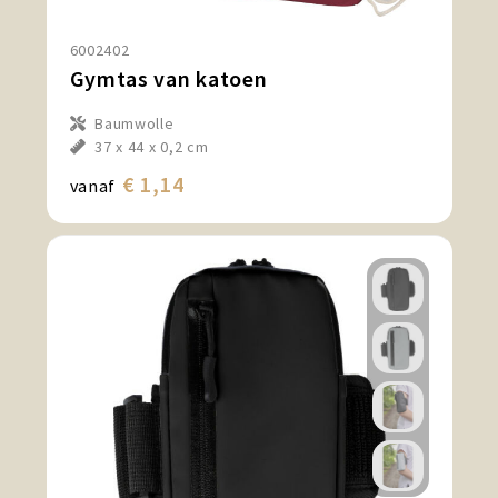
Snoepgoed en Koek
6002402
Sport, Spel en Speelgoed
Gymtas van katoen
Strand en Zomer
Baumwolle
37 x 44 x 0,2 cm
Technologie
€ 1,14
vanaf
Tassen
Textiel, Kleding en Caps
Wijngeschenken