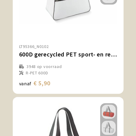
LT95366_N0102
600D gerecycled PET sport- en reistas 48 x 25 x 28 cm 30 L
3948
op voorraad
R-PET 600D
€ 5,90
vanaf