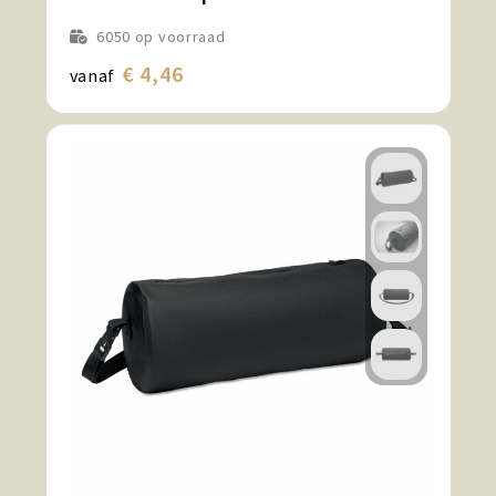
6050
op voorraad
€ 4,46
vanaf