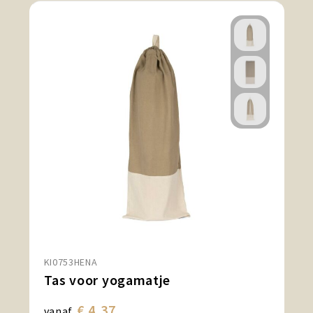
KI0753HENA
Tas voor yogamatje
€ 4,37
vanaf