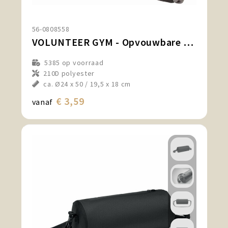
56-0808558
VOLUNTEER GYM - Opvouwbare sporttas
5385
op voorraad
210D polyester
ca. Ø24 x 50 / 19,5 x 18 cm
€ 3,59
vanaf