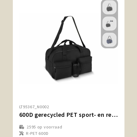
LT95367_N0002
600D gerecycled PET sport- en reistas 46 x 21 x 27.5 cm 25 L
2595
op voorraad
R-PET 600D