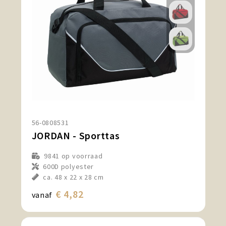
56-0808531
JORDAN - Sporttas
9841
op voorraad
600D polyester
ca. 48 x 22 x 28 cm
€ 4,82
vanaf