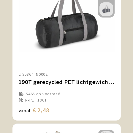
LT95364_N0002
190T gerecycled PET lichtgewicht sport- en reistas 48 x 23 x 23 cm 20 L
5465
op voorraad
R-PET 190T
€ 2,48
vanaf