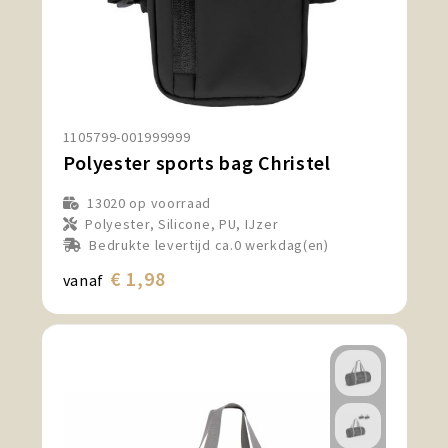
1105799-001999999
Polyester sports bag Christel
13020
op voorraad
Polyester, Silicone, PU, IJzer
Bedrukte levertijd ca.0 werkdag(en)
€ 1,98
vanaf