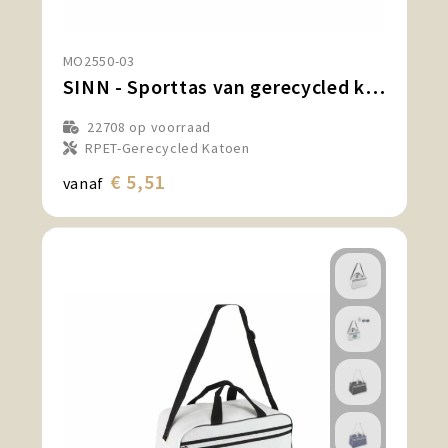
MO2550-03
SINN - Sporttas van gerecycled katoen
22708
op voorraad
RPET-Gerecycled Katoen
€ 5,51
vanaf