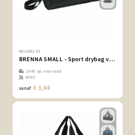
MO2691-03
BRENNA SMALL - Sport drybag van 300D RPET
1845
op voorraad
RPET
€ 3,84
vanaf