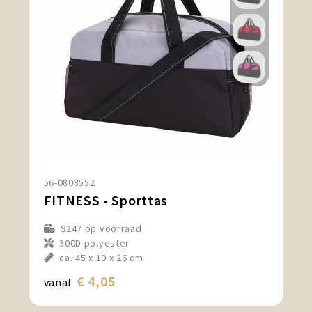
56-0808552
FITNESS - Sporttas
9247
op voorraad
300D polyester
ca. 45 x 19 x 26 cm
€ 4,05
vanaf