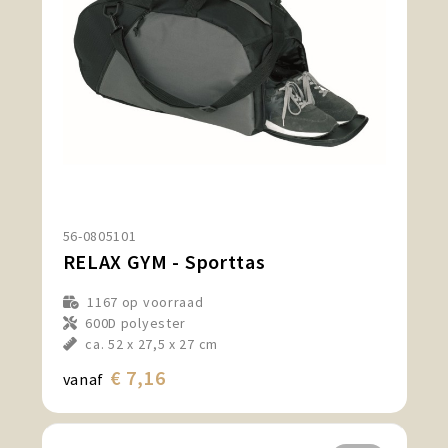
56-0805101
RELAX GYM - Sporttas
1167
op voorraad
600D polyester
ca. 52 x 27,5 x 27 cm
€ 7,16
vanaf