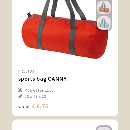
HR13133
sports bag CANNY
Polyester 210d
52 x 23 x 23
€ 6,75
vanaf