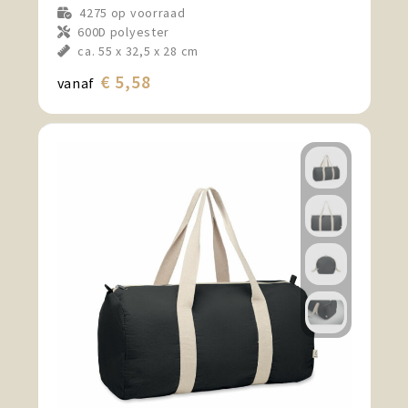
4275
op voorraad
600D polyester
ca. 55 x 32,5 x 28 cm
€ 5,58
vanaf