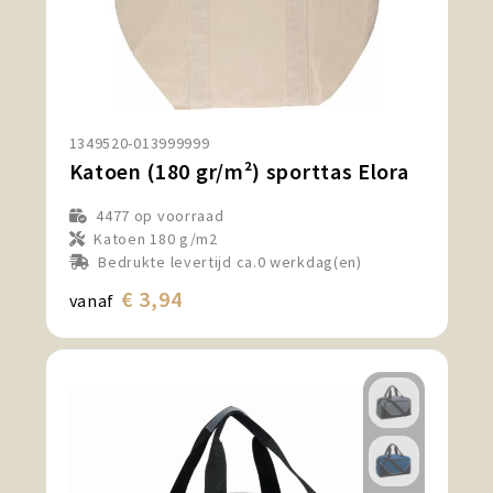
1349520-013999999
Katoen (180 gr/m²) sporttas Elora
4477
op voorraad
Katoen 180 g/m2
Bedrukte levertijd ca.0 werkdag(en)
€ 3,94
vanaf