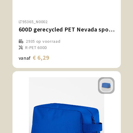
LT95365_N0002
600D gerecycled PET Nevada sport- en reistas 53 x 27 x 30 cm 35 L
2935
op voorraad
R-PET 600D
€ 6,29
vanaf