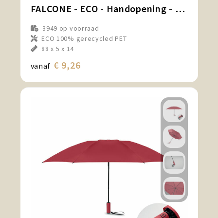
FALCONE - ECO - Handopening - Windproof - 102 cm
3949
op voorraad
ECO 100% gerecycled PET
88 x 5 x 14
€ 9,26
vanaf