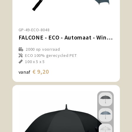
GP-49-ECO-8048
FALCONE - ECO - Automaat - Windproof - 130 cm
2000
op voorraad
ECO 100% gerecycled PET
100 x 5 x 5
€ 9,20
vanaf