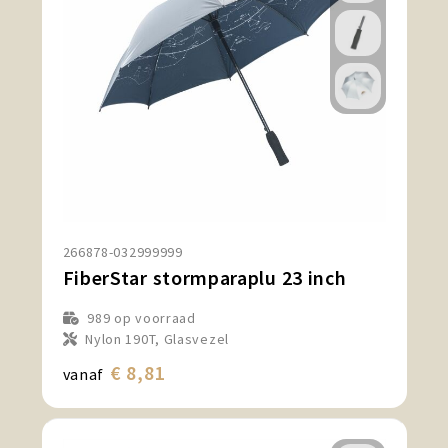
266878-032999999
FiberStar stormparaplu 23 inch
989
op voorraad
Nylon 190T, Glasvezel
€ 8,81
vanaf