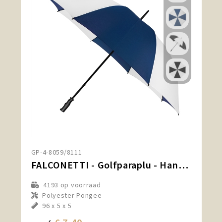
GP-4-8059/8111
FALCONETTI - Golfparaplu - Handopening - Windproof - 125 cm
4193
op voorraad
Polyester Pongee
96 x 5 x 5