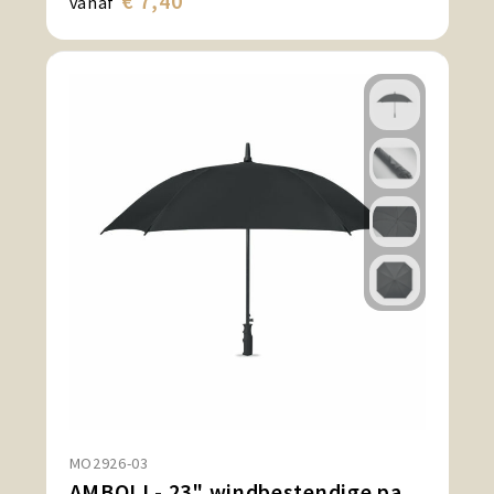
€ 7,40
vanaf
MO2926-03
AMBOLI - 23" windbestendige paraplu