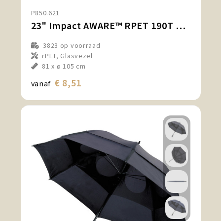
P850.621
23" Impact AWARE™ RPET 190T storm proof paraplu
3823
op voorraad
rPET, Glasvezel
81 x ø 105 cm
€ 8,51
vanaf