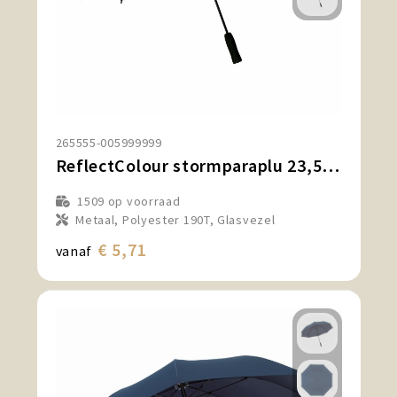
265555-005999999
ReflectColour stormparaplu 23,5 inch
1509
op voorraad
Metaal, Polyester 190T, Glasvezel
€ 5,71
vanaf