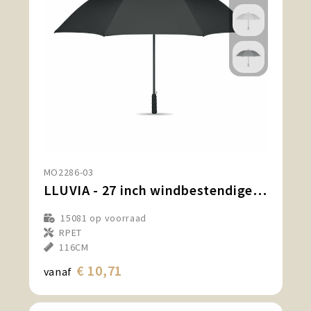
MO2286-03
LLUVIA - 27 inch windbestendige paraplu
15081
op voorraad
RPET
116CM
€ 10,71
vanaf