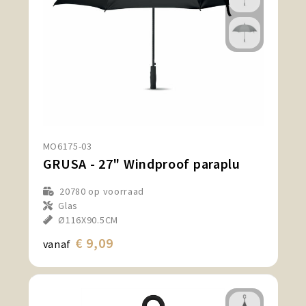
MO6175-03
GRUSA - 27" Windproof paraplu
20780
op voorraad
Glas
Ø116X90.5CM
€ 9,09
vanaf