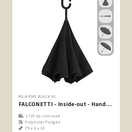
RU-6-PMS BLACK 6C
FALCONETTI - Inside-out - Handopening - Windproof - 105 cm
1720
op voorraad
Polyester Pongee
79 x 6 x 10