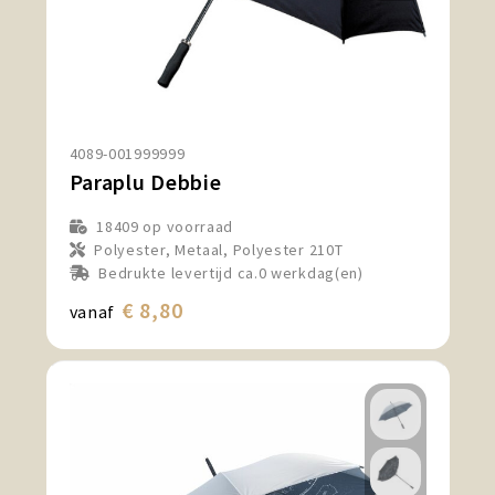
4089-001999999
Paraplu Debbie
18409
op voorraad
Polyester, Metaal, Polyester 210T
Bedrukte levertijd ca.0 werkdag(en)
€ 8,80
vanaf