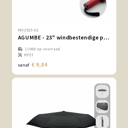
MO2925-02
AGUMBE - 23" windbestendige paraplu
11068
op voorraad
RPET
€ 9,84
vanaf