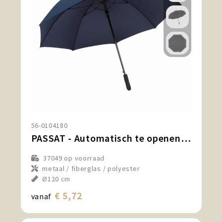
56-0104180
PASSAT - Automatisch te openen windproof paraplu
37049
op voorraad
metaal / fiberglas / polyester
Ø120 cm
€ 5,72
vanaf