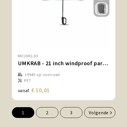
MO2692-03
UMKRAB - 21 inch windproof paraplu
19945
op voorraad
PET
€ 10,01
vanaf
1
2
3
Volgende