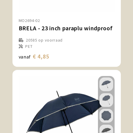
Snoepgoed en Koek
Sport, Spel en Speelgoed
MO2694-02
BRELA - 23 inch paraplu windproof
Strand en Zomer
20585
op voorraad
PET
Technologie
€ 4,85
vanaf
Tassen
Textiel, Kleding en Caps
Wijngeschenken