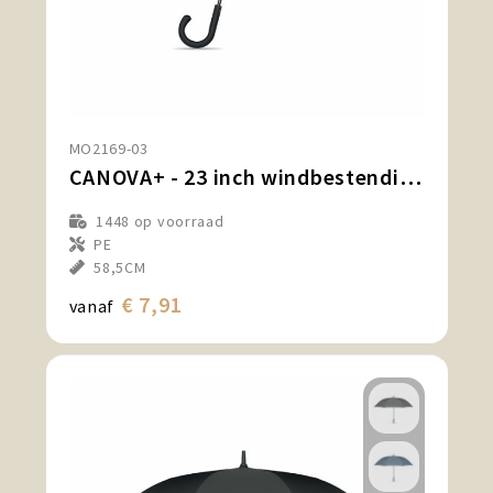
MO2169-03
CANOVA+ - 23 inch windbestendige paraplu
1448
op voorraad
PE
58,5CM
€ 7,91
vanaf