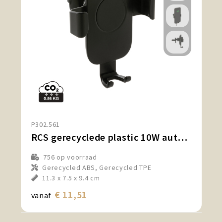
P302.561
RCS gerecyclede plastic 10W autohouder draadloos opladen
756
op voorraad
Gerecycled ABS, Gerecycled TPE
11.3 x 7.5 x 9.4 cm
€ 11,51
vanaf