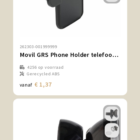
262303-001999999
Movil GRS Phone Holder telefoonhouder
4256
op voorraad
Gerecycled ABS
€ 1,37
vanaf