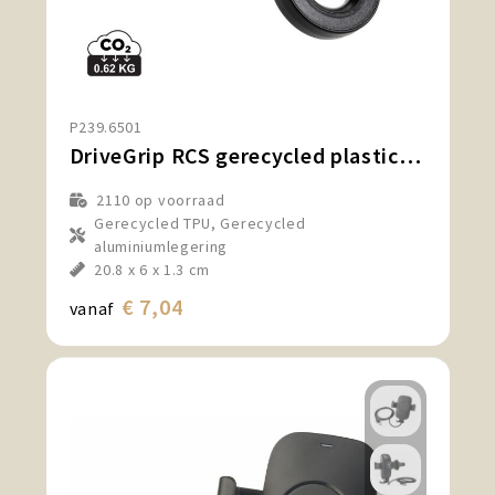
P239.6501
DriveGrip RCS gerecycled plastic magnetische auto houder
2110
op voorraad
Gerecycled TPU, Gerecycled
aluminiumlegering
20.8 x 6 x 1.3 cm
€ 7,04
vanaf