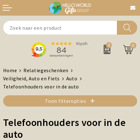
Aanstekers
Bedankt
0
0
Agenda's + Kalenders
Beurzen & Events
Auto en Fiets
Chocolade
Home
Relatiegeschenken
Veiligheid, Auto en Fiets
Auto
Antistress artikelen
Dag van de Zorg
Telefoonhouders voor in de auto
Brievenbuspost
Gefeliciteerd
Toon filteropties
Drinkwaren, Servies en Lunch
Kerst
Telefoonhouders voor in de
Feest / Festival artikelen
MVO/Duurzame geschenken
auto