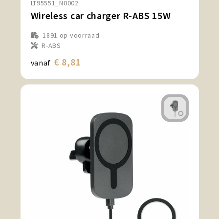
LT95551_N0002
Wireless car charger R-ABS 15W
1891
op voorraad
R-ABS
€ 8,81
vanaf