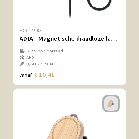
MO6472-03
ADIA - Magnetische draadloze lader 15W
2895
op voorraad
ABS
9,6X6X7,2 CM
€ 10,41
vanaf