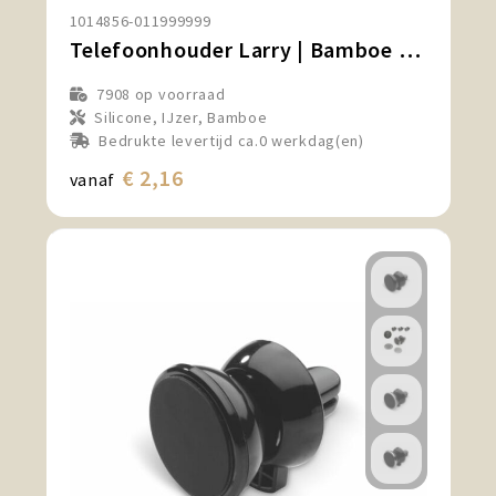
1014856-011999999
Telefoonhouder Larry | Bamboe | Auto
7908
op voorraad
Silicone, IJzer, Bamboe
Bedrukte levertijd ca.0 werkdag(en)
€ 2,16
vanaf