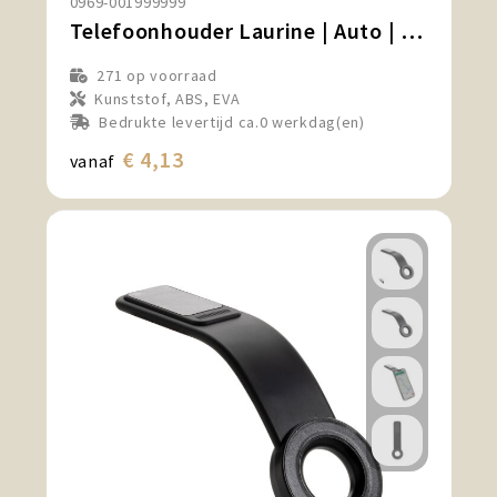
0969-001999999
Telefoonhouder Laurine | Auto | Zuignap
271
op voorraad
Kunststof, ABS, EVA
Bedrukte levertijd ca.0 werkdag(en)
€ 4,13
vanaf