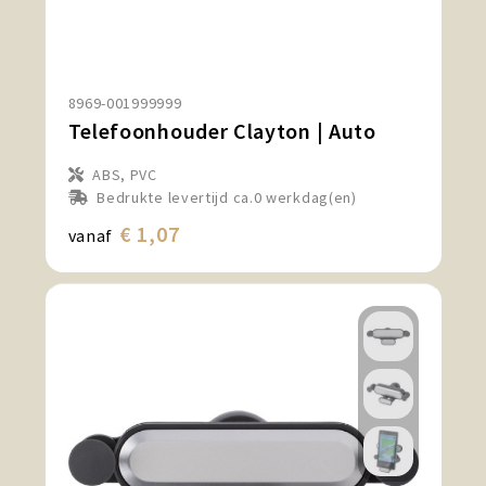
Snoepgoed en Koek
Sport, Spel en Speelgoed
8969-001999999
Strand en Zomer
Telefoonhouder Clayton | Auto
Technologie
ABS, PVC
Bedrukte levertijd ca.0 werkdag(en)
Tassen
€ 1,07
vanaf
Textiel, Kleding en Caps
Wijngeschenken