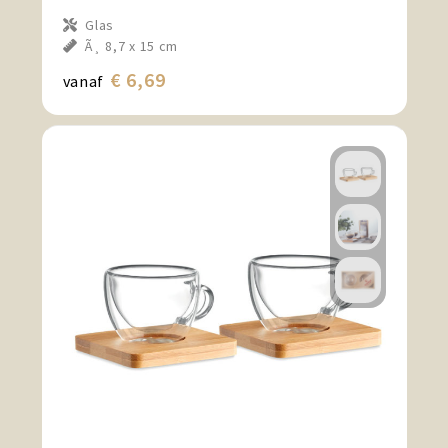
Glas
Ã¸ 8,7 x 15 cm
€ 6,69
vanaf