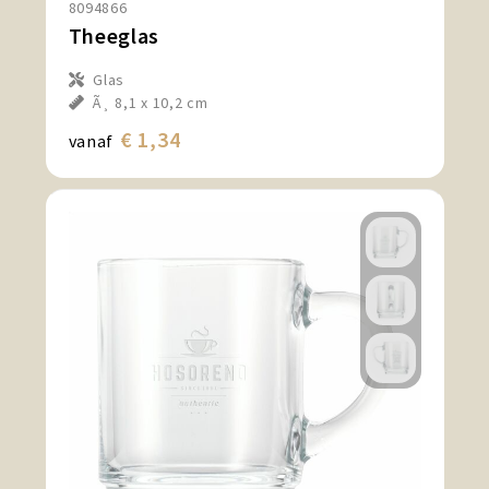
8094866
Snoepgoed en Koek
Theeglas
Sport, Spel en Speelgoed
Glas
Ã¸ 8,1 x 10,2 cm
Strand en Zomer
€ 1,34
vanaf
Technologie
Tassen
Textiel, Kleding en Caps
Wijngeschenken