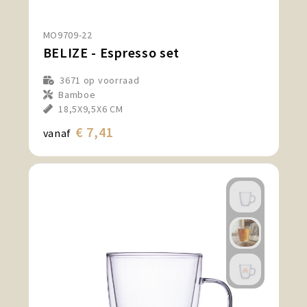
MO9709-22
BELIZE - Espresso set
3671
op voorraad
Bamboe
18,5X9,5X6 CM
€ 7,41
vanaf