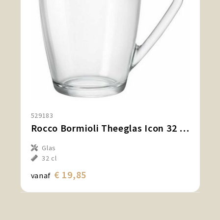
529183
Rocco Bormioli Theeglas Icon 32 cl (6 stuks)
Glas
32 cl
€ 19,85
vanaf