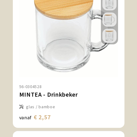
56-0304528
MINTEA - Drinkbeker
glas / bamboe
€ 2,57
vanaf