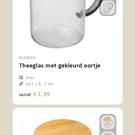
8234003
Theeglas met gekleurd oortje
Glas
10,1 x Ã¸ 7 cm
€ 1,99
vanaf