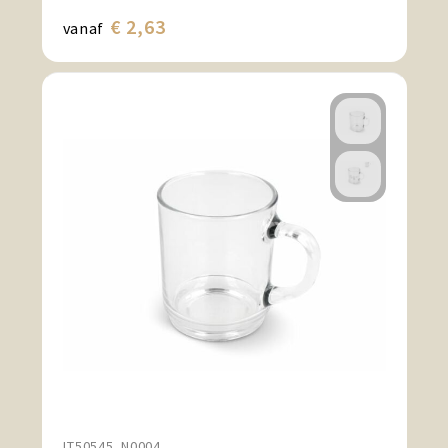
€ 2,63
vanaf
LT50545_N0004