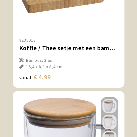
8235913
Koffie / Thee setje met een bamboe serveerplankje en bamboe lepel
Bambus,Glas
16,4 x 8,1 x 8,4 cm
€ 4,99
vanaf