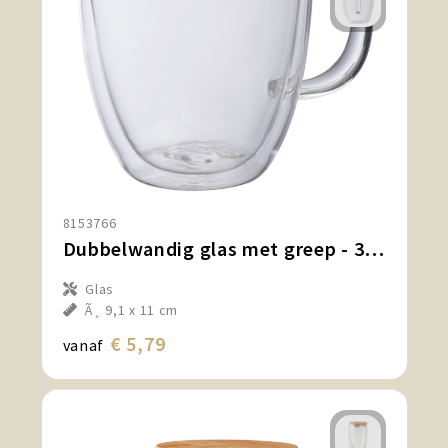
8153766
Dubbelwandig glas met greep - 350 ml
Glas
Ã¸ 9,1 x 11 cm
€ 5,79
vanaf