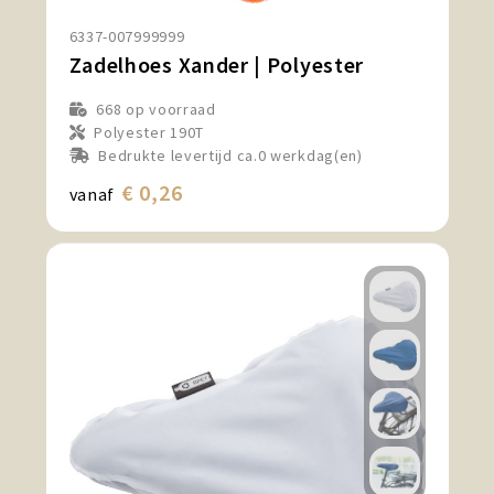
Snoepgoed en Koek
6337-007999999
Zadelhoes Xander | Polyester
Sport, Spel en Speelgoed
668
op voorraad
Strand en Zomer
Polyester 190T
Bedrukte levertijd ca.0 werkdag(en)
Technologie
€ 0,26
vanaf
Tassen
Textiel, Kleding en Caps
Wijngeschenken