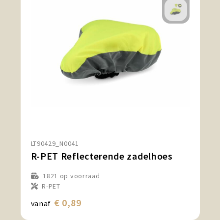
LT90429_N0041
R-PET Reflecterende zadelhoes
1821
op voorraad
R-PET
€ 0,89
vanaf