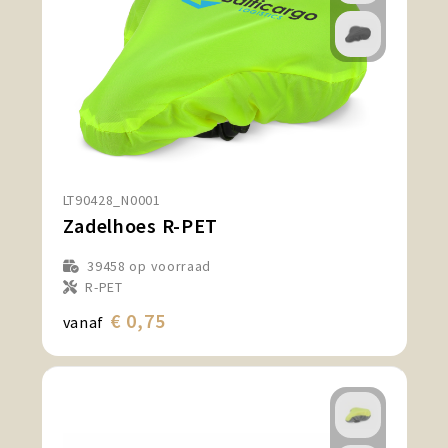
LT90428_N0001
Zadelhoes R-PET
39458
op voorraad
R-PET
€ 0,75
vanaf