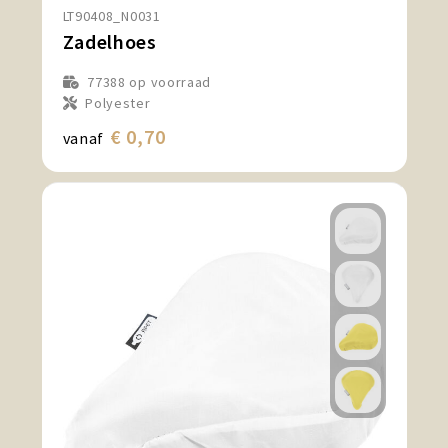
LT90408_N0031
Zadelhoes
77388
op voorraad
Polyester
€ 0,70
vanaf