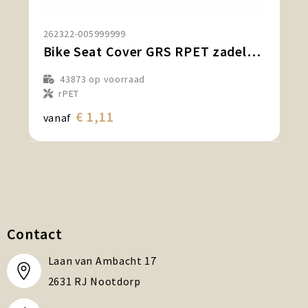
262322-005999999
Bike Seat Cover GRS RPET zadelhoes
43873
op voorraad
rPET
€ 1,11
vanaf
Contact
Laan van Ambacht 17
2631 RJ Nootdorp