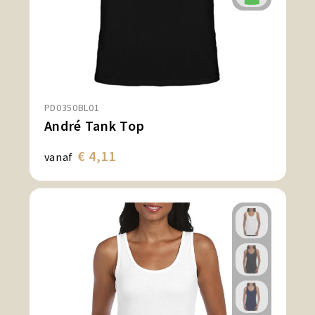
PD0350BL01
André Tank Top
€ 4,11
vanaf