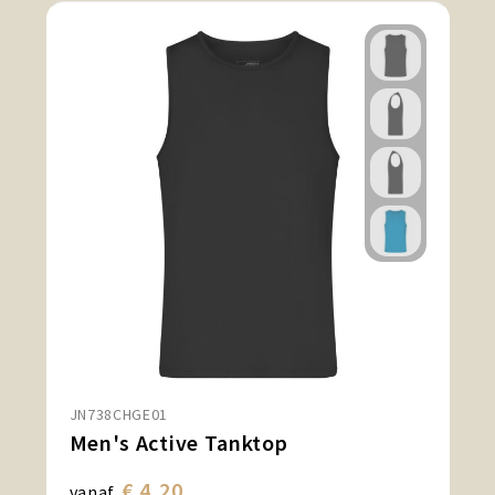
JN738CHGE01
Men's Active Tanktop
€ 4,20
vanaf