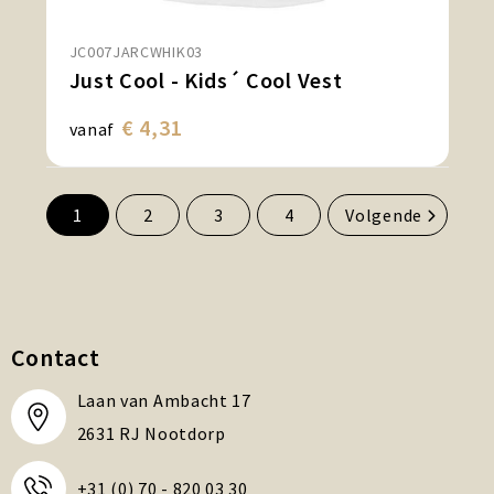
JC007JARCWHIK03
Just Cool - Kids´ Cool Vest
€ 4,31
vanaf
1
2
3
4
Volgende
Contact
Laan van Ambacht 17
2631 RJ Nootdorp
+31 (0) 70 - 820 03 30