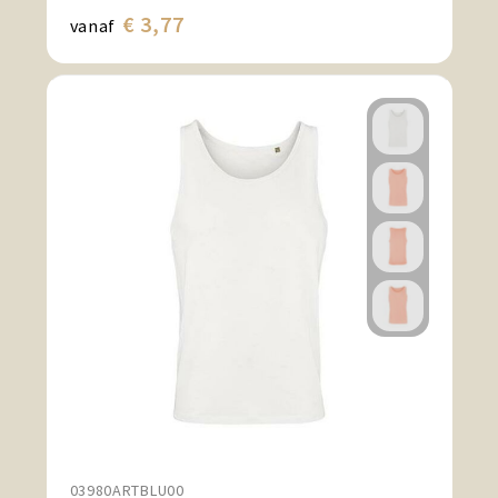
€ 3,77
vanaf
03980ARTBLU00