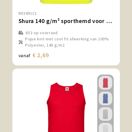
Snoepgoed en Koek
R03491C1
Sport, Spel en Speelgoed
Shura 140 g/m² sporthemd voor dames
Strand en Zomer
653
op voorraad
Pique knit met cool fit afwerking van 100%
Polyester, 140 g/m2
Technologie
€ 2,69
vanaf
Tassen
Textiel, Kleding en Caps
Wijngeschenken