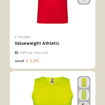
173010003
Valueweight Athletic
6954
op voorraad
€ 2,86
vanaf